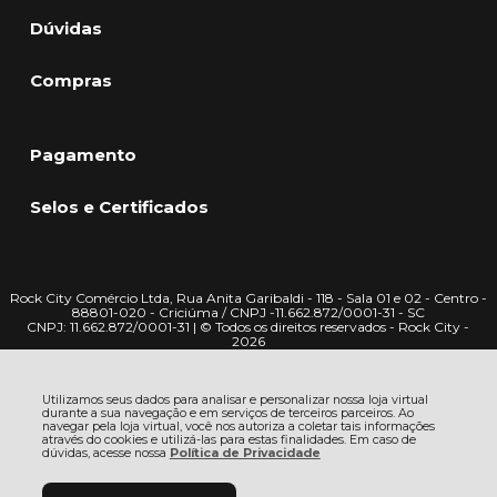
Dúvidas
Compras
Pagamento
Selos e Certificados
Rock City Comércio Ltda, Rua Anita Garibaldi - 118 - Sala 01 e 02 - Centro -
88801-020 - Criciúma / CNPJ -11.662.872/0001-31 - SC
CNPJ: 11.662.872/0001-31 | © Todos os direitos reservados - Rock City -
2026
Utilizamos seus dados para analisar e personalizar nossa loja virtual
durante a sua navegação e em serviços de terceiros parceiros. Ao
navegar pela loja virtual, você nos autoriza a coletar tais informações
através do cookies e utilizá-las para estas finalidades. Em caso de
dúvidas, acesse nossa
Política de Privacidade