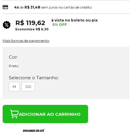
4x
de
R$ 31,48
sem juros no cartão de crédito
à vista no boleto ou pix
R$ 119,62
5% OFF
Economize
R$ 6,30
Mais formas de pagamento
Cor:
Preto
Selecione o Tamanho:
M
GG
ADICIONAR AO CARRINHO