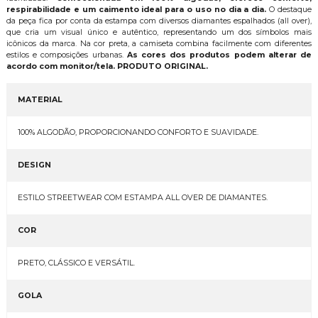
respirabilidade e um caimento ideal para o uso no dia a dia.
O destaque
da peça fica por conta da estampa com diversos diamantes espalhados (all over),
que cria um visual único e autêntico, representando um dos símbolos mais
icônicos da marca. Na cor preta, a camiseta combina facilmente com diferentes
estilos e composições urbanas.
As cores dos produtos podem alterar de
acordo com monitor/tela. PRODUTO ORIGINAL.
MATERIAL
100% ALGODÃO, PROPORCIONANDO CONFORTO E SUAVIDADE.
DESIGN
ESTILO STREETWEAR COM ESTAMPA ALL OVER DE DIAMANTES.
COR
PRETO, CLÁSSICO E VERSÁTIL.
GOLA