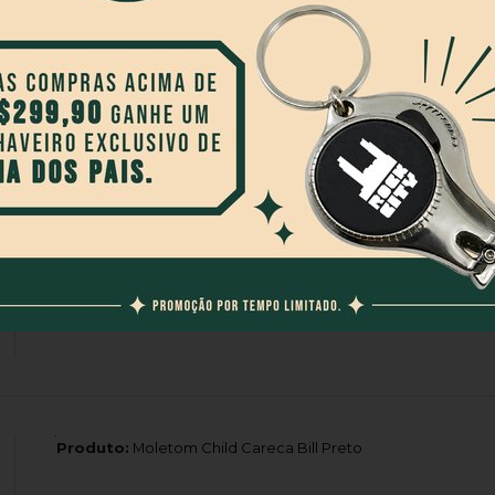
Produto:
Calça Blunt Renvy Black Jeans Preto
Produto:
Camiseta Creature Strikefast Relic Front Preto
Produto:
Moletom Child Careca Bill Preto