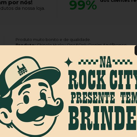
99%
dos clientes 
am por nós!
dutos da nossa loja.
Produto muito bonito e de qualidade.
Produto:
Chinelo Hurley One&Only Denim Azul/Branco
Produto:
Camiseta Creature Haunted Sea Ss Vermelho