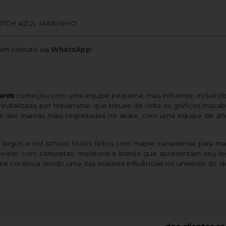
ITCH AZUL MARINHO
m contato via
WhatsApp
!
ards
começou com uma equipe pequena, mas influente, incluindo
 revitalizada por Navarrette, que trouxe de volta os gráficos mac
 das marcas mais respeitadas no skate, com uma equipe de atlet
argos e old school, todos feitos com maple canadense para maior
wear, com camisetas, moletons e bonés que apresentam seu logo
ure continua sendo uma das maiores influências no universo do sk