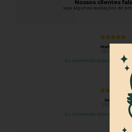
Nossos clientes fal
veja algumas avaliações de pro
Matheus S.
05/08/2026
Eu recomendo esse produto.
Natália R.
29/07/2026
Eu recomendo esse produto.