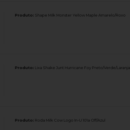
Produto:
Shape Milk Monster Yellow Maple Amarelo/Roxo
Produto:
Lixa Shake Junt Hurricane Foy Preto/Verde/Laranja
Produto:
Roda Milk Cow Logo In-U 101a Off/Azul