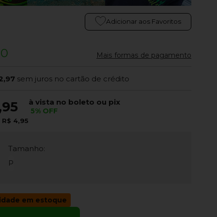
Adicionar aos Favoritos
90
Mais formas de pagamento
2,97
sem juros no cartão de crédito
à vista no boleto ou pix
,95
5% OFF
e
R$ 4,95
Tamanho:
P
idade em estoque