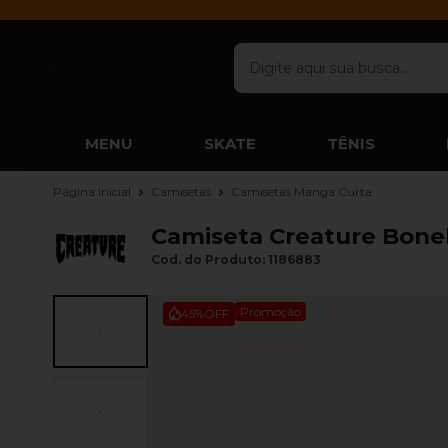
MENU
SKATE
TÊNIS
Página Inicial
Camisetas
Camisetas Manga Curta
Camiseta Creature Bone
Cod. do Produto: 1186883
Promoção
45%
OFF