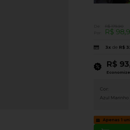
De:
R$ 179,90
R$ 98,
Por:
3x
de
R$ 3
R$ 93
Economiz
Cor:
Azul Marinho
Apenas 1 un