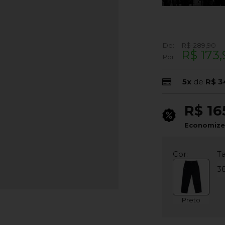
De:
R$ 289,90
R$ 173,
Por:
5x
de
R$ 3
R$ 16
Economiz
Cor:
T
3
Preto