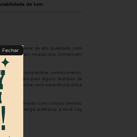
rabilidade de tom.
ios streetwear de alta qualidade, com
Fechar
ntes que buscam roupas que comunicam
rtância de compartilhar conhecimento,
portunidades para alguns skatistas da
al é proporcionar uma experiência única
criar uma conexão com nossos clientes,
mite uma energia autêntica, a Rock City
 atitude.