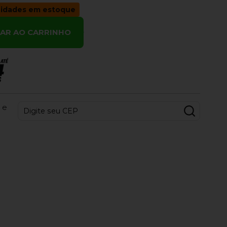
idades em estoque
NAR AO CARRINHO
 e