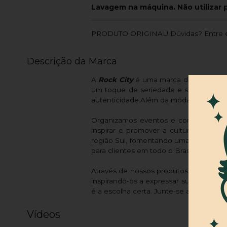
Lavagem na máquina. Não utilizar 
PRODUTO ORIGINAL! Dúvidas? Entre e
Descrição da Marca
A
Rock City
é uma marca dedicada a of
um toque de seriedade e sofisticaçã
autenticidade.Além da moda, a Rock Cit
Organizamos eventos e competições pa
inspirar e promover a cultura do ska
região Sul, fomentando uma construção 
para clientes em todo o Brasil.
Através de nossos produtos, buscamos 
inspirando-os a expressar sua individu
é a escolha certa. Junte-se a nós e faç
Vídeos