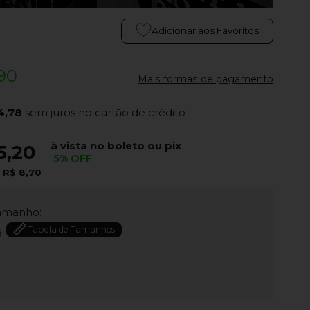
Adicionar aos Favoritos
90
Mais formas de pagamento
4,78
sem juros no cartão de crédito
à vista no boleto ou pix
5,20
5% OFF
e
R$ 8,70
amanho:
Tabela de Tamanhos
8