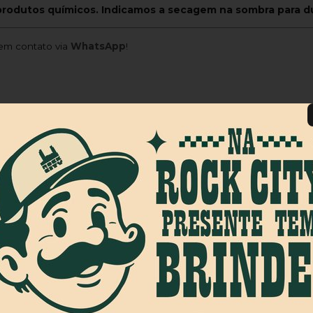
produtos químicos. Indicamos a secagem na sombra para du
m contato via
WhatsApp
!
erecer uma seleção cuidadosamente curada de roupas e acessór
o. Nosso objetivo é atender às necessidades e desejos de clie
y é um espaço para a criação e identidade.
ra unir skatistas e entusiastas do skate. Acreditamos na impo
te. Apoiamos e oferecemos suporte financeiro, equipamentos e o
mais forte, inclusiva e vibrante do skate. Nosso objetivo princip
ir além de simplesmente oferecer roupas e acessórios, mas sim 
alidade e paixão pelo skate. Se você procura uma marca que trans
a parte dessa jornada, onde a paixão pelo skate se une à moda e à