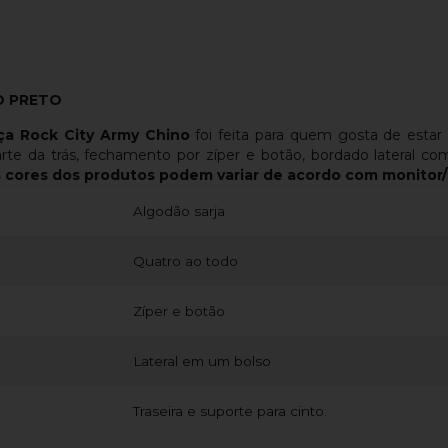
O PRETO
ça Rock City Army Chino
foi feita para quem gosta de estar
parte da trás, fechamento por zíper e botão, bordado lateral c
 cores dos produtos podem variar de acordo com monitor
Algodão sarja
Quatro ao todo
Zíper e botão
Lateral em um bolso
Traseira e suporte para cinto.