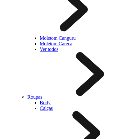
Moletom Canguru
Moletom Careca
Ver todos
Roupas
Body
Calças