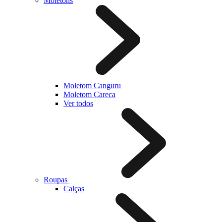
Moletons
Moletom Canguru
Moletom Careca
Ver todos
Roupas
Calças