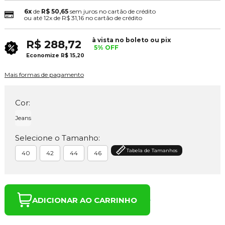
6x
de
R$ 50,65
sem juros no cartão de crédito
ou até
12x
de
R$ 31,16
no cartão de crédito
à vista no boleto ou pix
R$ 288,72
5% OFF
Economize
R$ 15,20
Mais formas de pagamento
Cor:
Jeans
Selecione o Tamanho:
Tabela de Tamanhos
40
42
44
46
ADICIONAR AO CARRINHO