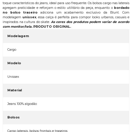
toque característicos do jeans, ideal para uso frequente. Os bolsos cargo nas laterais
agregam praticidade e reforçam o estilo utilitário da peça, enquanto o
bordado
no bolso traseiro
adiciona um acabamento exclusivo da Blunt. Com
modelagem
unissex
, essa calça é perfeita para compor looks urbanos, casuais e
inspirados na cultura do skate.
As cores dos produtos podem variar de acordo
com monitor/tela.
PRODUTO ORIGINAL.
Modelagem
Cargo
Modelo
Unissex
Material
Jeans 100% algodão
Bolsos
Cargo laterais, bolsos frontais e traseiros