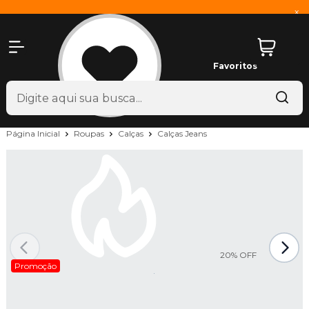
x
Favoritos
Página Inicial
Roupas
Calças
Calças Jeans
20%
OFF
Promoção