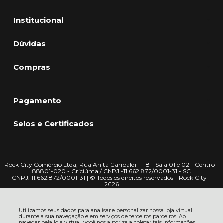
Institucional
Dúvidas
Compras
Pagamento
Selos e Certificados
Rock City Comércio Ltda, Rua Anita Garibaldi - 118 - Sala 01 e 02 - Centro -
88801-020 - Criciúma / CNPJ -11.662.872/0001-31 - SC
CNPJ: 11.662.872/0001-31 | © Todos os direitos reservados - Rock City -
2026
Utilizamos seus dados para analisar e personalizar nossa loja virtual
durante a sua navegação e em serviços de terceiros parceiros. Ao
navegar pela loja virtual, você nos autoriza a coletar tais informações