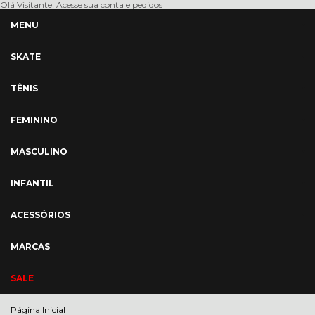
Olá Visitante!
Acesse sua conta e pedidos
MENU
SKATE
TÊNIS
FEMININO
MASCULINO
INFANTIL
ACESSÓRIOS
MARCAS
SALE
Página Inicial