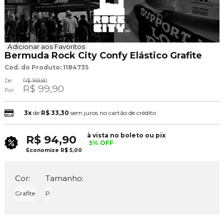
Adicionar aos Favoritos
Bermuda Rock City Confy Elástico Grafite
Cod. do Produto: 1184735
De:
R$ 169,90
R$ 99,90
Por:
3x
de
R$ 33,30
sem juros no cartão de crédito
à vista no boleto ou pix
R$ 94,90
5% OFF
Economize
R$ 5,00
Cor:
Tamanho:
Grafite
P