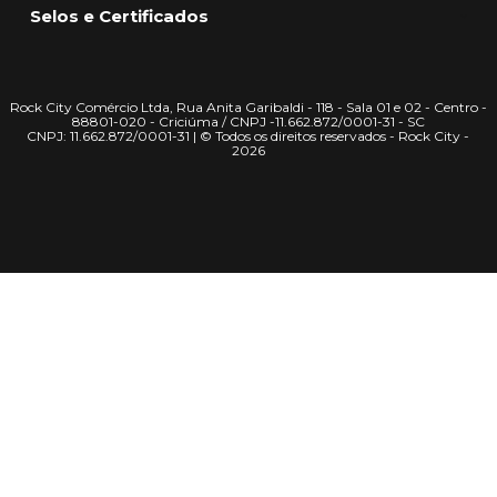
Selos e Certificados
Rock City Comércio Ltda, Rua Anita Garibaldi - 118 - Sala 01 e 02 - Centro -
88801-020 - Criciúma / CNPJ -11.662.872/0001-31 - SC
CNPJ: 11.662.872/0001-31 | © Todos os direitos reservados - Rock City -
2026