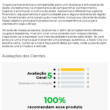
Organizamos eventos e competições para unir skatistas e entusiastas do
skate. Acreditamos na importância de compartilhar conhecimento,
inspirar e promover a cultura do skate. Apoiamos e oferecemos suporte
financeiro, equipamentos e oportunidades para alguns skatistas da região
Sul, fomentando uma construção mais forte, inclusiva e vibrante do skate.
Nosso objetivo principal é proporcionar uma experiência única para
clientes em todo o Brasil.
Através de nossos produtos, buscamos ir além de simplesmente oferecer
roupas e acessórios, mas sim criar uma conexão com nossos clientes,
inspirando-os a expressar sua individualidade e paixão pelo skate. Se você
procura uma marca que transmite uma energia autêntica, a Rock City é a
escolha certa. Junte-se a nós e faça parte dessa jornada, onde a paixão pelo
skate se une à moda e à atitude.
Avaliações dos Clientes
1
5
5
Avaliação
0
4
Geral
0
3
0
2
Baseado em
1
Avaliação
0
1
100%
recomendam esse produto