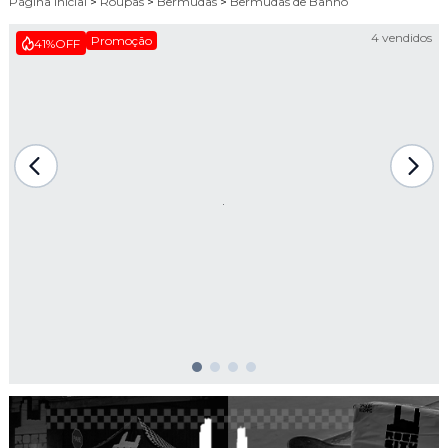
Página Inicial
>
Roupas
>
Bermudas
>
Bermudas de Banho
4 vendidos
Promoção
41%
OFF