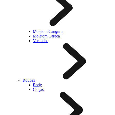
Moletom Canguru
Moletom Careca
Ver todos
Roupas
Body
Calças