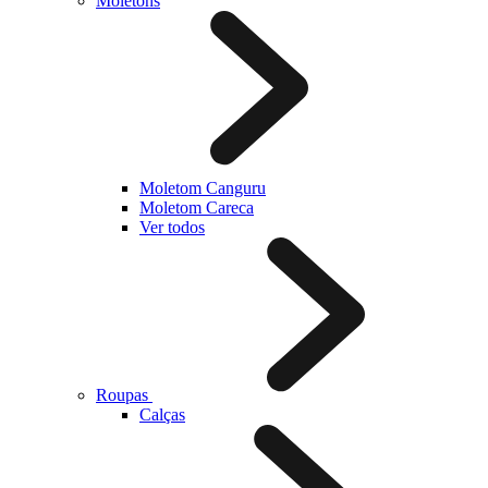
Moletons
Moletom Canguru
Moletom Careca
Ver todos
Roupas
Calças