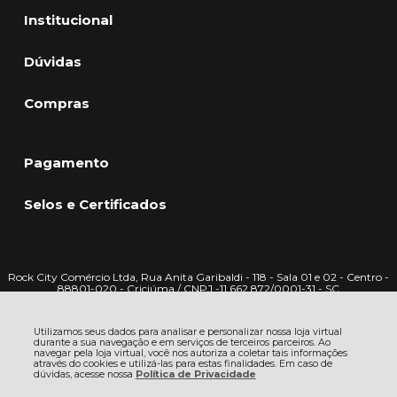
Institucional
Dúvidas
Compras
Pagamento
Selos e Certificados
Rock City Comércio Ltda, Rua Anita Garibaldi - 118 - Sala 01 e 02 - Centro -
88801-020 - Criciúma / CNPJ -11.662.872/0001-31 - SC
CNPJ: 11.662.872/0001-31 | © Todos os direitos reservados - Rock City -
2026
Utilizamos seus dados para analisar e personalizar nossa loja virtual
durante a sua navegação e em serviços de terceiros parceiros. Ao
navegar pela loja virtual, você nos autoriza a coletar tais informações
através do cookies e utilizá-las para estas finalidades. Em caso de
dúvidas, acesse nossa
Política de Privacidade