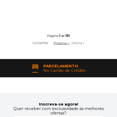
Página
1
de
151
1
2
3
4
5
6
7
8
9
Próxima >
...
Última »
PARCELAMENTO
No Cartão de Crédito
Inscreva-se agora!
Quer receber com exclusividade as melhores
ofertas?