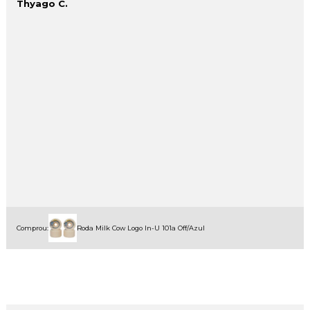
Thyago C.
Comprou:
Roda Milk Cow Logo In-U 101a Off/Azul