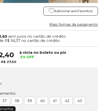
Adicionar aos Favoritos
Mais formas de pagamento
1,65
sem juros no cartão de crédito
de
R$ 56,37
no cartão de crédito
à vista no boleto ou pix
2,40
5% OFF
e
R$ 27,50
o
Tamanho:
37
38
39
40
41
42
43
Tamanhos