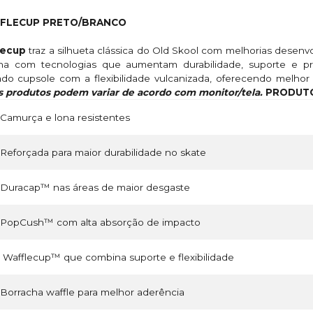
FFLECUP PRETO/BRANCO
flecup
traz a silhueta clássica do Old Skool com melhorias desen
na com tecnologias que aumentam durabilidade, suporte e pr
do cupsole com a flexibilidade vulcanizada, oferecendo melhor 
s produtos podem variar de acordo com monitor/tela.
PRODUTO
Camurça e lona resistentes
Reforçada para maior durabilidade no skate
Duracap™ nas áreas de maior desgaste
PopCush™ com alta absorção de impacto
Wafflecup™ que combina suporte e flexibilidade
Borracha waffle para melhor aderência