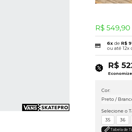
R$ 549,90
6x
de
R$ 9
ou até
12x
R$ 52
Economiz
Cor:
Preto / Branc
Selecione o 
35
36
Tabela de 