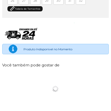
26
27
28
29
30
31
32
Tabela de Tamanhos
Produto Indisponível no Momento
Você também pode gostar de