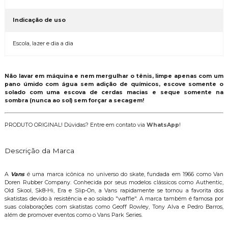
Indicação de uso
Escola, lazer e dia a dia
Não lavar em máquina e nem mergulhar o tênis, limpe apenas com um
pano úmido com água sem adição de químicos, escove somente o
solado com uma escova de cerdas macias e seque somente na
sombra (nunca ao sol) sem forçar a secagem!
PRODUTO ORIGINAL! Dúvidas? Entre em contato via
WhatsApp
!
Descrição da Marca
A
Vans
é uma marca icônica no universo do skate, fundada em 1966 como Van
Doren Rubber Company. Conhecida por seus modelos clássicos como Authentic,
Old Skool, Sk8-Hi, Era e Slip-On, a Vans rapidamente se tornou a favorita dos
skatistas devido à resistência e ao solado "waffle". A marca também é famosa por
suas colaborações com skatistas como Geoff Rowley, Tony Alva e Pedro Barros,
além de promover eventos como o Vans Park Series.