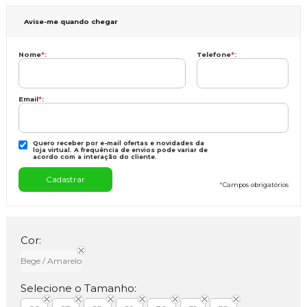
Avise-me quando chegar
Nome
*
:
Telefone
*
:
Email
*
:
Quero receber por e-mail ofertas e novidades da
loja virtual. A frequência de envios pode variar de
acordo com a interação do cliente.
*
Campos obrigatórios
Cor:
Bege / Amarelo
Selecione o Tamanho: