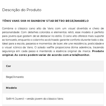
Descrição do Produto
TÊNIS VANS SK8-HI RAINBOW STAR RETRO BEGE/AMARELO
Combina o clássico cano alto da Vans com um visual divertido e cheio de
personalidade. Com detalhes coloridos e elementos retrô, esse modelo é perfeito
para jovens que gostam de se destacar no estilo. O cano alto oferece mais suporte
ao tornozelo, enquanto o colarinho acolchoado garante conforto durante todo o dia.
Ideal para a escola, passeios e momentos de lazer, ele une resistência, praticidade e
o visual icônico da Vans. O solado waffle proporciona ótima aderência, trazendo
segurança em cada passo e mantendo a essência original da marca.
Produto
original. As cores podem variar de acordo com a tela/monitor.
Cor
Bege/Amarelo
Modelo
Sk8-Hi Juvenil – versão jovem do clássico Vans