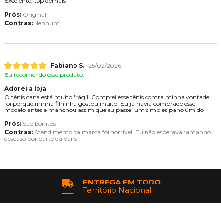
Excelente, top demais
Prós:
Original
Contras:
Nenhum
Fabiano S.
25/02/2026
Eu recomendo esse produto.
Adorei a loja
O tênis cana está muito frágil. Comprei esse tênis contra minha vontade,
foi porque minha filhinha gostou muito. Eu já havia comprado esse
modelo antes e manchou assim que eu passei um simples pano úmido
Prós:
São bonitos
Contras:
Atendimento da marca foi horrível. Eu não esperava tamanho
descaso por parte da vans
ENTREGA EM TODO
Território Nacional