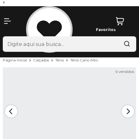
x
Favoritos
Página Inicial
Calçados
Tênis
Tênis Cano Alto
6 vendidos