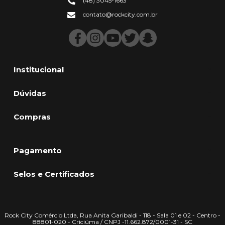
(48) 3045-1663
contato@rockcity.com.br
Institucional
Dúvidas
Compras
Pagamento
Selos e Certificados
Rock City Comércio Ltda, Rua Anita Garibaldi - 118 - Sala 01 e 02 - Centro -
88801-020 - Criciúma / CNPJ -11.662.872/0001-31 - SC