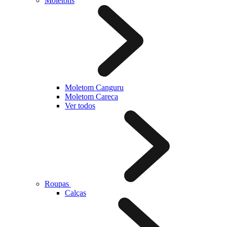
Moletons
Moletom Canguru
Moletom Careca
Ver todos
Roupas
Calças