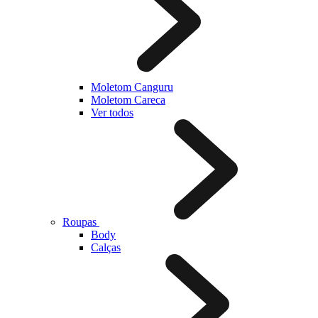
Moletom Canguru
Moletom Careca
Ver todos
Roupas
Body
Calças