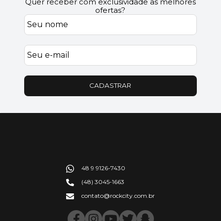
Quer receber com exclusividade as melhores
ofertas?
CADASTRAR
48 9 9126-7430
(48) 3045-1663
contato@rockcity.com.br