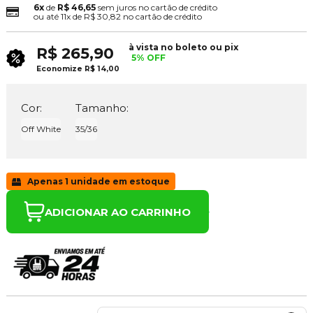
6x
de
R$ 46,65
sem juros no cartão de crédito
ou até
11x
de
R$ 30,82
no cartão de crédito
à vista no boleto ou pix
R$ 265,90
5% OFF
Economize
R$ 14,00
Cor:
Tamanho:
Off White
35/36
Apenas 1 unidade em estoque
ADICIONAR AO CARRINHO