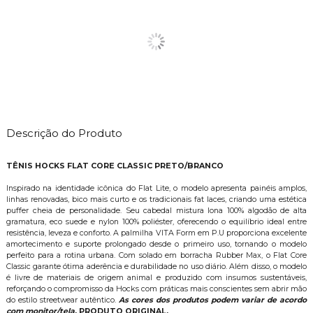
Descrição do Produto
TÊNIS HOCKS FLAT CORE CLASSIC PRETO/BRANCO
Inspirado na identidade icônica do Flat Lite, o modelo apresenta painéis amplos,
linhas renovadas, bico mais curto e os tradicionais fat laces, criando uma estética
puffer cheia de personalidade. Seu cabedal mistura lona 100% algodão de alta
gramatura, eco suede e nylon 100% poliéster, oferecendo o equilíbrio ideal entre
resistência, leveza e conforto. A palmilha VITA Form em P.U proporciona excelente
amortecimento e suporte prolongado desde o primeiro uso, tornando o modelo
perfeito para a rotina urbana. Com solado em borracha Rubber Max, o Flat Core
Classic garante ótima aderência e durabilidade no uso diário. Além disso, o modelo
é livre de materiais de origem animal e produzido com insumos sustentáveis,
reforçando o compromisso da Hocks com práticas mais conscientes sem abrir mão
do estilo streetwear autêntico.
As cores dos produtos podem variar de acordo
com monitor/tela.
PRODUTO ORIGINAL.