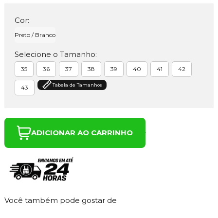
Cor:
Preto / Branco
Selecione o Tamanho:
35
36
37
38
39
40
41
42
Tabela de Tamanhos
43
ADICIONAR AO CARRINHO
Você também pode gostar de