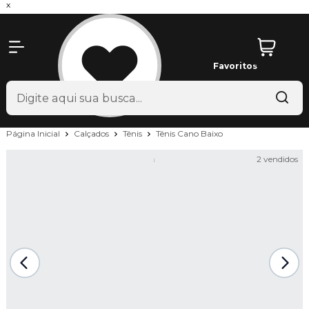
x
Favoritos
Página Inicial
Calçados
Tênis
Tênis Cano Baixo
2 vendidos