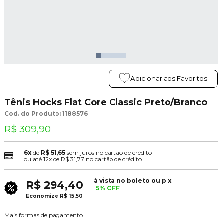
Adicionar aos Favoritos
Tênis Hocks Flat Core Classic Preto/Branco
Cod. do Produto: 1188576
R$ 309,90
6x
de
R$ 51,65
sem juros no cartão de crédito
ou até
12x
de
R$ 31,77
no cartão de crédito
à vista no boleto ou pix
R$ 294,40
5% OFF
Economize
R$ 15,50
Mais formas de pagamento