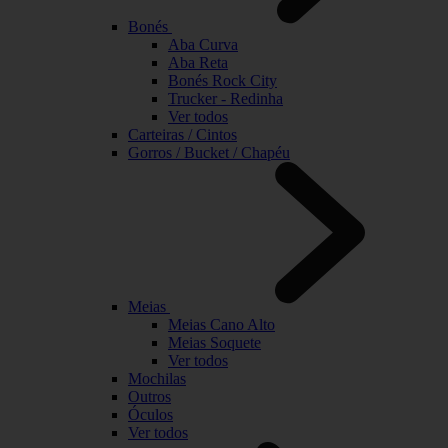
Bonés
Aba Curva
Aba Reta
Bonés Rock City
Trucker - Redinha
Ver todos
Carteiras / Cintos
Gorros / Bucket / Chapéu
Meias
Meias Cano Alto
Meias Soquete
Ver todos
Mochilas
Outros
Óculos
Ver todos