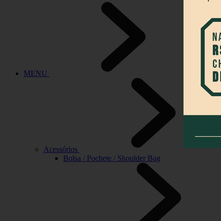
MENU
Acessórios
Bolsa / Pochete / Shoulder Bag