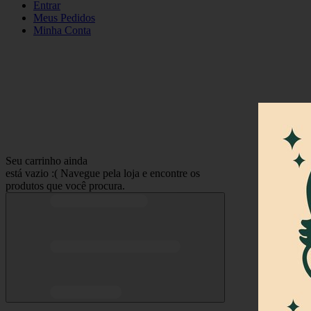
Entrar
Meus
Pedidos
Minha
Conta
Seu carrinho ainda
está vazio :(
Navegue pela loja e encontre os
produtos que você procura.