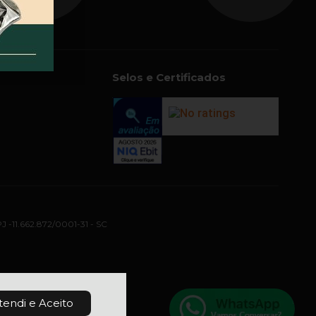
Selos e Certificados
PJ -11.662.872/0001-31 - SC
tendi e Aceito