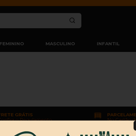
FEMININO
MASCULINO
INFANTIL
FRETE GRÁTIS
PARCELAM
Confira o Regulamento
No Cartão d