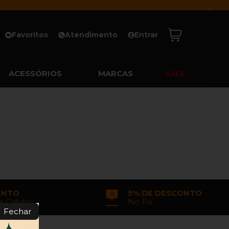
x
Favoritos
Atendimento
Entrar
ACESSÓRIOS
MARCAS
SALE
ENTO
5% DE DESCONTO
e Crédito
No Pix
Fechar