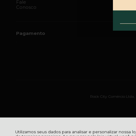
Fale
Conosco
Pagamento
Rock City Comércio Ltda, R
Utilizamos seus dados para analisar e personalizar nossa l