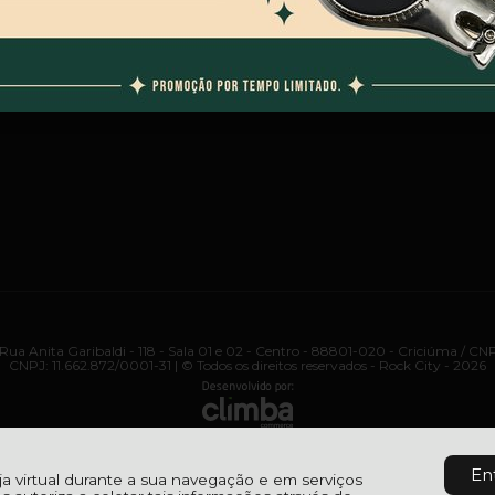
ua Anita Garibaldi - 118 - Sala 01 e 02 - Centro - 88801-020 - Criciúma / CN
CNPJ: 11.662.872/0001-31 | © Todos os direitos reservados - Rock City - 2026
En
oja virtual durante a sua navegação e em serviços