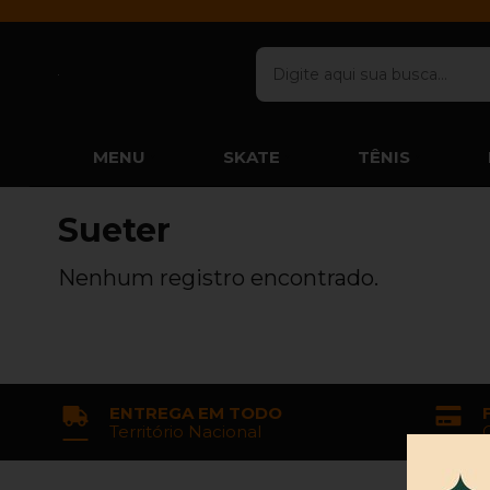
MENU
SKATE
TÊNIS
Sueter
Nenhum registro encontrado.
ENTREGA EM TODO
Território Nacional