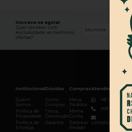
Inscreva-se agora!
Quer receber com
exclusividade as melhores
ofertas?
Institucional
Dúvidas
Compras
Atendimento
Quem
Como
Meus
48 9 9126-743
Somos
Comprar
Pedidos
(48) 3045-166
Política de
Troca,
Minha
Privacidade
Devolução
Conta
Política de
Garantia
Rastrear
contato@rockcity
Entrega
Pedido