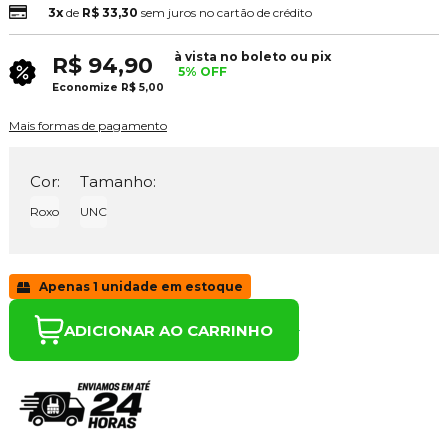
3x
de
R$ 33,30
sem juros no cartão de crédito
à vista no boleto ou pix
R$ 94,90
5% OFF
Economize
R$ 5,00
Mais formas de pagamento
Cor:
Tamanho:
Roxo
UNC
Apenas 1 unidade em estoque
ADICIONAR AO CARRINHO