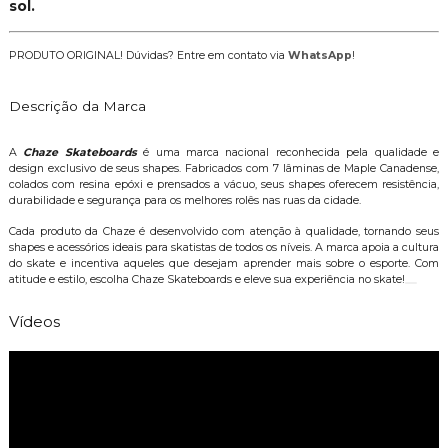
sol.
PRODUTO ORIGINAL! Dúvidas? Entre em contato via
WhatsApp
!
Descrição da Marca
A
Chaze Skateboards
é uma marca nacional reconhecida pela qualidade e
design exclusivo de seus shapes. Fabricados com 7 lâminas de Maple Canadense,
colados com resina epóxi e prensados a vácuo, seus shapes oferecem resistência,
durabilidade e segurança para os melhores rolês nas ruas da cidade.
Cada produto da Chaze é desenvolvido com atenção à qualidade, tornando seus
shapes e acessórios ideais para skatistas de todos os níveis. A marca apoia a cultura
do skate e incentiva aqueles que desejam aprender mais sobre o esporte. Com
atitude e estilo, escolha Chaze Skateboards e eleve sua experiência no skate!
Vídeos