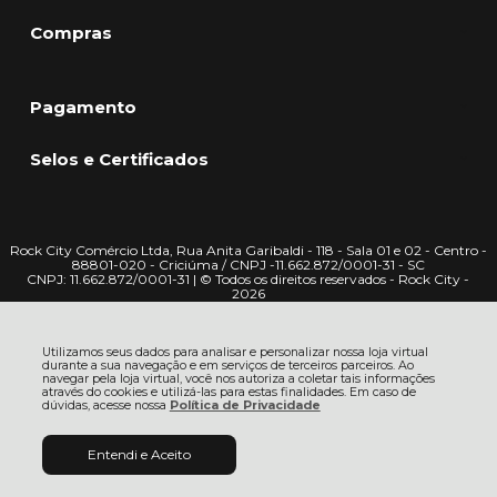
Compras
Pagamento
Selos e Certificados
Rock City Comércio Ltda, Rua Anita Garibaldi - 118 - Sala 01 e 02 - Centro -
88801-020 - Criciúma / CNPJ -11.662.872/0001-31 - SC
CNPJ: 11.662.872/0001-31 | © Todos os direitos reservados - Rock City -
2026
Utilizamos seus dados para analisar e personalizar nossa loja virtual
durante a sua navegação e em serviços de terceiros parceiros. Ao
navegar pela loja virtual, você nos autoriza a coletar tais informações
através do cookies e utilizá-las para estas finalidades. Em caso de
dúvidas, acesse nossa
Política de Privacidade
R$ 94,90
Entendi e Aceito
ADICIONAR AO
à vista no boleto ou pix
5% OFF
CARRINHO
Economize
R$ 5,00