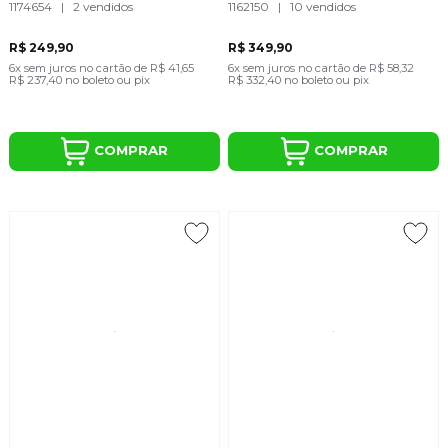
1174654
|
2 vendidos
1162150
|
10 vendidos
R$ 249,90
R$ 349,90
6x
sem juros
no cartão
de
R$ 41,65
6x
sem juros
no cartão
de
R$ 58,32
R$ 237,40
no boleto ou pix
R$ 332,40
no boleto ou pix
COMPRAR
COMPRAR