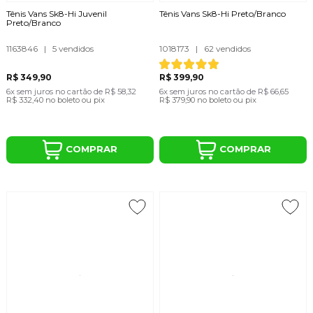
Tênis Vans Sk8-Hi Juvenil
Tênis Vans Sk8-Hi Preto/Branco
Preto/Branco
1163846
|
5 vendidos
1018173
|
62 vendidos
R$ 349,90
R$ 399,90
6x
sem juros
no cartão
de
R$ 58,32
6x
sem juros
no cartão
de
R$ 66,65
R$ 332,40
no boleto ou pix
R$ 379,90
no boleto ou pix
COMPRAR
COMPRAR