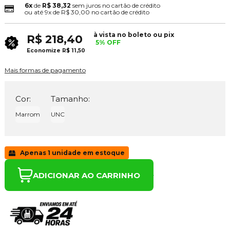
6x
de
R$ 38,32
sem juros no cartão de crédito
ou até
9x
de
R$ 30,00
no cartão de crédito
à vista no boleto ou pix
R$ 218,40
5% OFF
Economize
R$ 11,50
Mais formas de pagamento
Cor:
Tamanho:
Marrom
UNC
Apenas 1 unidade em estoque
ADICIONAR AO CARRINHO