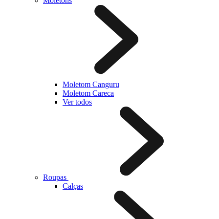
Moletons
Moletom Canguru
Moletom Careca
Ver todos
Roupas
Calças