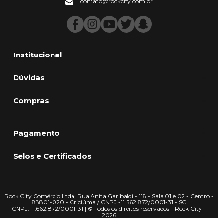
contato@rockcity.com.br
Institucional
Dúvidas
Compras
Pagamento
Selos e Certificados
Rock City Comércio Ltda, Rua Anita Garibaldi - 118 - Sala 01 e 02 - Centro -
88801-020 - Criciúma / CNPJ -11.662.872/0001-31 - SC
CNPJ: 11.662.872/0001-31 | © Todos os direitos reservados - Rock City -
2026