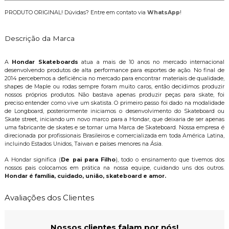
PRODUTO ORIGINAL! Dúvidas? Entre em contato via
WhatsApp
!
Descrição da Marca
A
Hondar Skateboards
atua a mais de 10 anos no mercado internacional
desenvolvendo produtos de alta performance para esportes de ação. No final de
2014 percebemos a deficiência no mercado para encontrar materiais de qualidade,
shapes de Maple ou rodas sempre foram muito caros, então decidimos produzir
nossos próprios produtos. Não bastava apenas produzir peças para skate, foi
preciso entender como vive um skatista. O primeiro passo foi dado na modalidade
de Longboard, posteriormente iniciamos o desenvolvimento do Skateboard ou
Skate street, iniciando um novo marco para a Hondar, que deixaria de ser apenas
uma fabricante de skates e se tornar uma Marca de Skateboard. Nossa empresa é
direcionada por profissionais Brasileiros e comercializada em toda América Latina,
incluindo Estados Unidos, Taiwan e países menores na Ásia.
A Hondar significa (
De pai para Filho
), todo o ensinamento que tivemos dos
nossos pais colocamos em prática na nossa equipe, cuidando uns dos outros.
Hondar é família, cuidado, união, skateboard e amor.
Avaliações dos Clientes
Nossos clientes falam por nós!