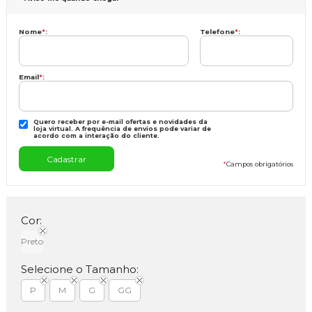
Nome
*
:
Telefone
*
:
Email
*
:
Quero receber por e-mail ofertas e novidades da
loja virtual. A frequência de envios pode variar de
acordo com a interação do cliente.
*
Campos obrigatórios
Cor:
Preto
Selecione o Tamanho:
P
M
G
GG