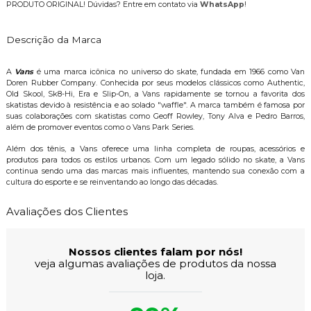
PRODUTO ORIGINAL! Dúvidas? Entre em contato via
WhatsApp
!
Descrição da Marca
A
Vans
é uma marca icônica no universo do skate, fundada em 1966 como Van
Doren Rubber Company. Conhecida por seus modelos clássicos como Authentic,
Old Skool, Sk8-Hi, Era e Slip-On, a Vans rapidamente se tornou a favorita dos
skatistas devido à resistência e ao solado "waffle". A marca também é famosa por
suas colaborações com skatistas como Geoff Rowley, Tony Alva e Pedro Barros,
além de promover eventos como o Vans Park Series.
Além dos tênis, a Vans oferece uma linha completa de roupas, acessórios e
produtos para todos os estilos urbanos. Com um legado sólido no skate, a Vans
continua sendo uma das marcas mais influentes, mantendo sua conexão com a
cultura do esporte e se reinventando ao longo das décadas.
Avaliações dos Clientes
Nossos clientes falam por nós!
veja algumas avaliações de produtos da nossa
loja.