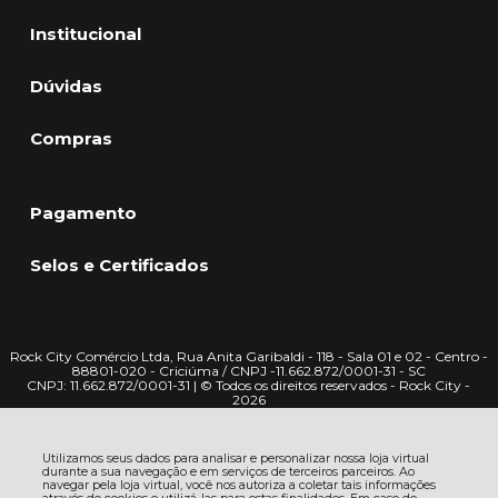
Institucional
Dúvidas
Compras
Pagamento
Selos e Certificados
Rock City Comércio Ltda, Rua Anita Garibaldi - 118 - Sala 01 e 02 - Centro -
88801-020 - Criciúma / CNPJ -11.662.872/0001-31 - SC
CNPJ: 11.662.872/0001-31 | © Todos os direitos reservados - Rock City -
2026
Utilizamos seus dados para analisar e personalizar nossa loja virtual
durante a sua navegação e em serviços de terceiros parceiros. Ao
navegar pela loja virtual, você nos autoriza a coletar tais informações