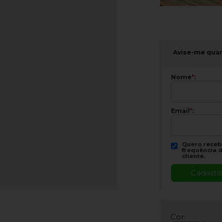
Avise-me qua
Nome
*
:
Email
*
:
Quero recebe
frequência d
cliente.
Cor: