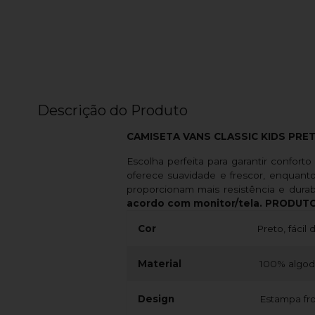
Descrição do Produto
CAMISETA VANS CLASSIC KIDS PRE
Escolha perfeita para garantir confort
oferece suavidade e frescor, enquant
proporcionam mais resistência e durabi
acordo com monitor/tela. PRODUTO
Cor
Preto, fácil
Material
100% algodã
Design
Estampa fro