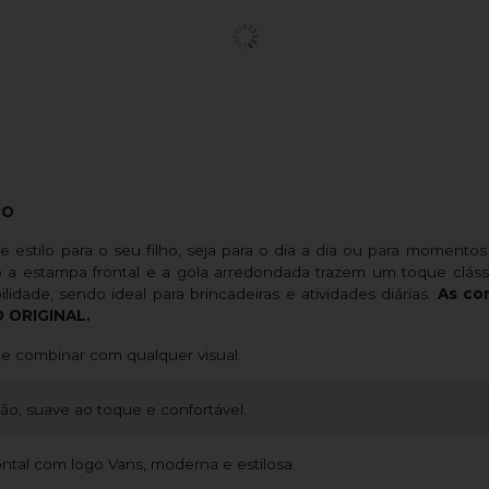
TO
o e estilo para o seu filho, seja para o dia a dia ou para momen
o a estampa frontal e a gola arredondada trazem um toque cláss
lidade, sendo ideal para brincadeiras e atividades diárias.
As co
 ORIGINAL.
 de combinar com qualquer visual.
o, suave ao toque e confortável.
ntal com logo Vans, moderna e estilosa.