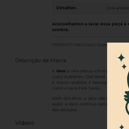
Detalhes
Gola arredo
Aconselhamos a lavar essa peça à m
sombra.
PRODUTO ORIGINAL! Dúvidas? Entre e
Descrição da Marca
A
Vans
é uma marca icônica no univer
como Authentic, Old Skool, Sk8-Hi, Era 
A marca também é famosa por suas co
como o Vans Park Series.
Além dos tênis, a Vans oferece uma li
skate, a Vans continua sendo uma das
das décadas.
Vídeos