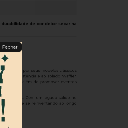
 durabilidade de cor deixe secar na
Fechar
Conhecida por seus modelos clássicos
vido à resistência e ao solado "waffle".
dro Barros, além de promover eventos
tilos urbanos. Com um legado sólido no
do esporte e se reinventando ao longo