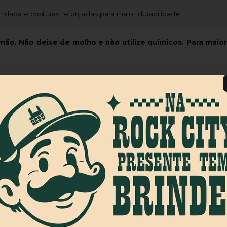
ndada e costuras reforçadas para maior durabilidade.
ão. Não deixe de molho e não utilize químicos. Para maior
m contato via
WhatsApp
!
so do skate, fundada em 1966 como Van Doren Rubber Company. 
e Slip-On, a Vans rapidamente se tornou a favorita dos skatistas de
laborações com skatistas como Geoff Rowley, Tony Alva e Pe
nha completa de roupas, acessórios e produtos para todos os es
 marcas mais influentes, mantendo sua conexão com a cultura 