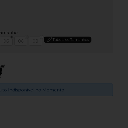
Tamanho:
Tabela de Tamanhos
06
06
08
uto Indisponível no Momento