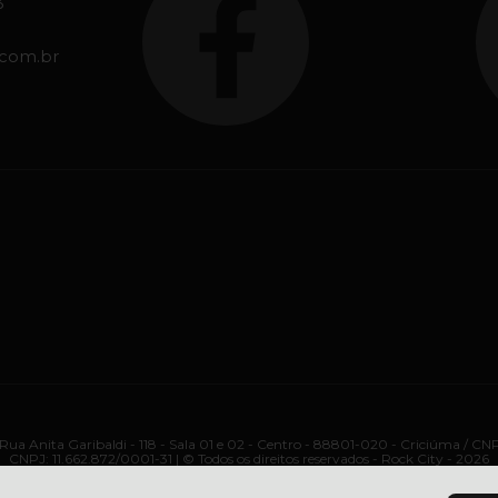
3
.com.br
ua Anita Garibaldi - 118 - Sala 01 e 02 - Centro - 88801-020 - Criciúma / CN
CNPJ: 11.662.872/0001-31 | © Todos os direitos reservados - Rock City - 2026