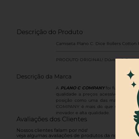
Descrição do Produto
Camiseta Plano C. Dice Rollers Cotton 
PRODUTO ORIGINAL! Dúvidas? Entre e
Descrição da Marca
A
PLANO C COMPANY
foi fundada em 
qualidade a preços acessíveis. Em 2
posição como uma das mais procurad
COMPANY é mais do que uma marca de 
inovador e alta qualidade.
Avaliações dos Clientes
Nossos clientes falam por nós!
veja algumas avaliações de produtos da nossa loja.