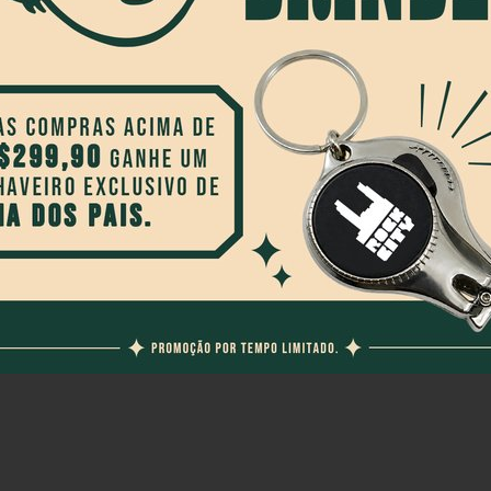
anco
elho
Preto