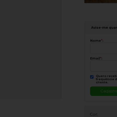
Avise-me qua
Nome
*
:
Email
*
:
Quero recebe
frequência d
cliente.
Cor: