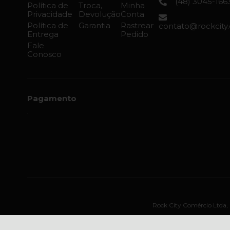
(48) 3045-166
Política de
Troca,
Minha
Privacidade
Devolução
Conta
Política de
Garantia
Rastrear
contato@rockcity
Entrega
Pedido
Fale
Conosco
Pagamento
Rock City Comércio Ltda, R