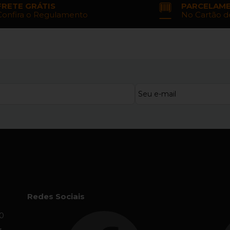
FRETE GRÁTIS
PARCELAM
Confira o Regulamento
No Cartão d
Redes Sociais
0