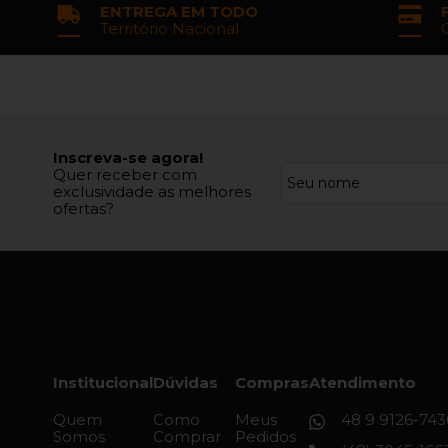
ENTREGA EM TODO
Território Nacional
Inscreva-se agora!
Quer receber com
exclusividade as melhores
ofertas?
Institucional
Dúvidas
Compras
Atendimento
Quem
Como
Meus
48 9 9126-743
Somos
Comprar
Pedidos