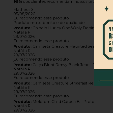
99%
dos clientes recomendam nossos produtos
Matheus S.
05/08/2026
Eu recomendo esse produto.
Produto muito bonito e de qualidade.
Produto:
Chinelo Hurley One&Only Denim Azul/Br
Natália R.
29/07/2026
Eu recomendo esse produto.
Produto:
Camiseta Creature Haunted Sea Ss Verm
Natália R.
29/07/2026
Eu recomendo esse produto.
Produto:
Calça Blunt Renvy Black Jeans Preto
Natália R.
29/07/2026
Eu recomendo esse produto.
Produto:
Camiseta Creature Strikefast Relic Front 
Natália R.
29/07/2026
Eu recomendo esse produto.
Produto:
Moletom Child Careca Bill Preto
Natália R.
29/07/2026