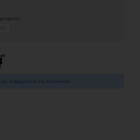
Tamanho:
GG
uto Indisponível no Momento