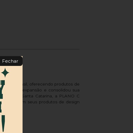
Fechar
kate no Brasil, oferecendo produtos de
sionou sua expansão e consolidou sua
 Brusque, Santa Catarina, a PLANO C
refletido em seus produtos de design