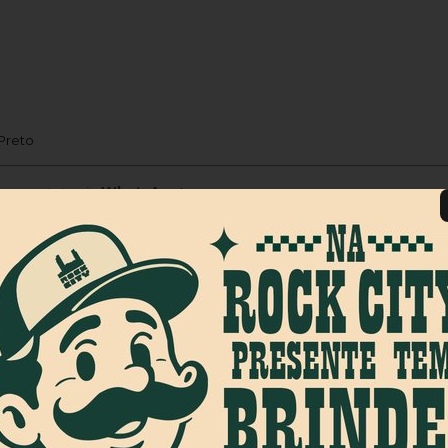
Preto
m contato via
WhatsApp
!
2016 por Caio Vieira com o objetivo de fortalecer o mercado de s
021, a marca se uniu ao Grupo EZ (Elemento Zero), o que impul
as por lojistas e consumidores em todo o país. Com sede em
skate: ela representa um estilo de vida urbano e autêntico, 