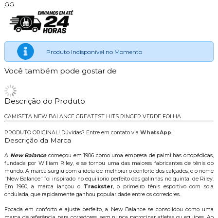
GG
Produto Indisponível no Momento
Você também pode gostar de
Descrição do Produto
CAMISETA NEW BALANCE GREATEST HITS RINGER VERDE FOLHA
PRODUTO ORIGINAL! Dúvidas? Entre em contato via
WhatsApp
!
Descrição da Marca
A
New Balance
começou em 1906 como uma empresa de palmilhas ortopédicas,
fundada por William Riley, e se tornou uma das maiores fabricantes de tênis do
mundo. A marca surgiu com a ideia de melhorar o conforto dos calçados, e o nome
"New Balance" foi inspirado no equilíbrio perfeito das galinhas no quintal de Riley.
Em 1960, a marca lançou o
Trackster
, o primeiro tênis esportivo com sola
ondulada, que rapidamente ganhou popularidade entre os corredores.
Focada em conforto e ajuste perfeito, a New Balance se consolidou como uma
marca de referência para corredores, sem nunca patrocinar atletas ou equipes. Ao