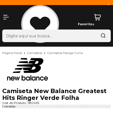
x
Favoritos
Página Inicial
Camisetas
Camisetas Manga Curta
Camiseta New Balance Greatest
Hits Ringer Verde Folha
Cod. do Produto: 1180435
1 vendido