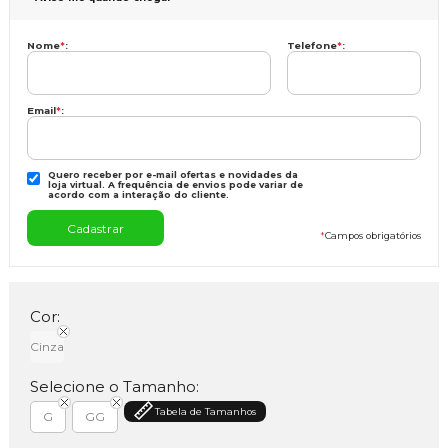
Nome
*
:
Telefone
*
:
Email
*
:
Quero receber por e-mail ofertas e novidades da
loja virtual. A frequência de envios pode variar de
acordo com a interação do cliente.
*
Campos obrigatórios
Cor:
Cinza
Selecione o Tamanho:
Tabela de Tamanhos
G
GG