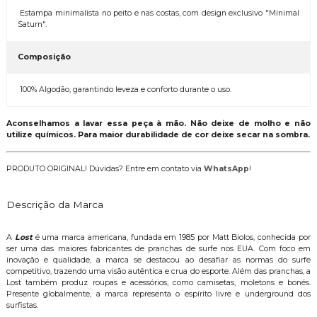
Estampa minimalista no peito e nas costas, com design exclusivo "Minimal
Saturn".
Composição
100% Algodão, garantindo leveza e conforto durante o uso.
Aconselhamos a lavar essa peça à mão. Não deixe de molho e não
utilize químicos. Para maior durabilidade de cor deixe secar na sombra.
PRODUTO ORIGINAL! Dúvidas? Entre em contato via
WhatsApp
!
Descrição da Marca
A
Lost
é uma marca americana, fundada em 1985 por Matt Biolos, conhecida por
ser uma das maiores fabricantes de pranchas de surfe nos EUA. Com foco em
inovação e qualidade, a marca se destacou ao desafiar as normas do surfe
competitivo, trazendo uma visão autêntica e crua do esporte. Além das pranchas, a
Lost também produz roupas e acessórios, como camisetas, moletons e bonés.
Presente globalmente, a marca representa o espírito livre e underground dos
surfistas.