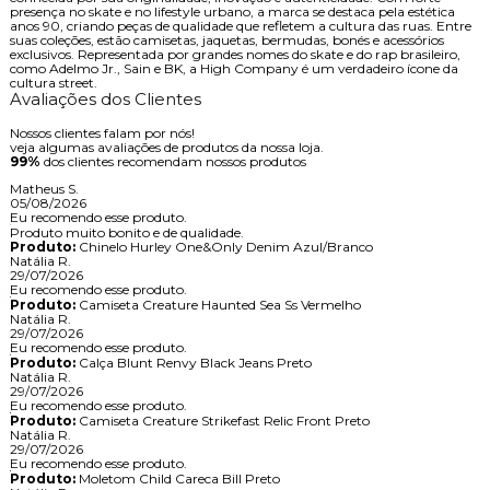
presença no skate e no lifestyle urbano, a marca se destaca pela estética
anos 90, criando peças de qualidade que refletem a cultura das ruas. Entre
suas coleções, estão camisetas, jaquetas, bermudas, bonés e acessórios
exclusivos. Representada por grandes nomes do skate e do rap brasileiro,
como Adelmo Jr., Sain e BK, a High Company é um verdadeiro ícone da
cultura street.
Avaliações dos Clientes
Nossos clientes falam por nós!
veja algumas avaliações de produtos da nossa loja.
99%
dos clientes recomendam nossos produtos
Matheus S.
05/08/2026
Eu recomendo esse produto.
Produto muito bonito e de qualidade.
Produto:
Chinelo Hurley One&Only Denim Azul/Branco
Natália R.
29/07/2026
Eu recomendo esse produto.
Produto:
Camiseta Creature Haunted Sea Ss Vermelho
Natália R.
29/07/2026
Eu recomendo esse produto.
Produto:
Calça Blunt Renvy Black Jeans Preto
Natália R.
29/07/2026
Eu recomendo esse produto.
Produto:
Camiseta Creature Strikefast Relic Front Preto
Natália R.
29/07/2026
Eu recomendo esse produto.
Produto:
Moletom Child Careca Bill Preto