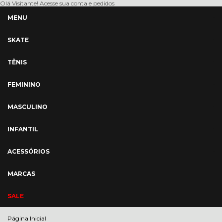
Olá Visitante!
Acesse sua conta e pedidos
MENU
SKATE
TÊNIS
FEMININO
MASCULINO
INFANTIL
ACESSÓRIOS
MARCAS
SALE
Página Inicial