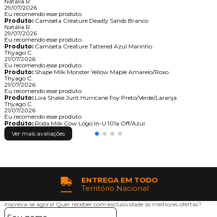
Natália R.
29/07/2026
Eu recomendo esse produto.
Produto:
Camiseta Creature Deadly Sands Branco
Natália R.
29/07/2026
Eu recomendo esse produto.
Produto:
Camiseta Creature Tattered Azul Marinho
Thyago C.
21/07/2026
Eu recomendo esse produto.
Produto:
Shape Milk Monster Yellow Maple Amarelo/Roxo
Thyago C.
21/07/2026
Eu recomendo esse produto.
Produto:
Lixa Shake Junt Hurricane Foy Preto/Verde/Laranja
Thyago C.
21/07/2026
Eu recomendo esse produto.
Produto:
Roda Milk Cow Logo In-U 101a Off/Azul
Ver mais avaliações
ENTREGA EM TODO
Território Nacional
Inscreva-se agora!
Quer receber com exclusividade as melhores ofertas?