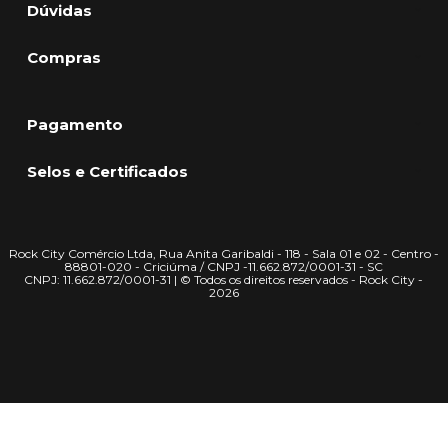
Dúvidas
Compras
Pagamento
Selos e Certificados
Rock City Comércio Ltda, Rua Anita Garibaldi - 118 - Sala 01 e 02 - Centro -
88801-020 - Criciúma / CNPJ -11.662.872/0001-31 - SC
CNPJ: 11.662.872/0001-31 | © Todos os direitos reservados - Rock City -
2026