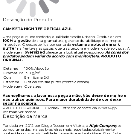
Descrição do Produto
CAMISETA HIGH TEE OPTICAL AZUL
Uma peça que une conforto, qualidade e estilo urbano. Produzida em
100% algodão
de alta gramatura, garante durabilidade e caimento
impecável. O destaque fica por conta da
estampa optical em silk
puffer
na frente e nas costas, que traz textura e modernidade ao visual. A
modelagem
oversized
oferece um look atual e despojado.
As cores dos
produtos podem variar de acordo com monitor/tela.
PRODUTO
ORIGINAL.
Detalhes
100% Algodão
Gramatura
190 g/m²
Gola
Em ribana 2x1
Estampa
Optical em silk puffer (frente e costas)
Modelagem
Oversized
Aconselhamos a lavar essa peça à mão. Não deixe de molho e
não utilize químicos. Para maior durabilidade de cor deixe
secar na sombra.
PRODUTO ORIGINAL! Dúvidas? Entre em contato via
WhatsApp
!
Ver mais
Ver menos
Descrição da Marca
Fundada em 2012 por Diogo Roccon em Vitória, a
High Company
se
tornou uma das marcas brasileiras mais respeitadas globalmente,
conhecida por sua originalidade, inovação e autenticidade. Com forte