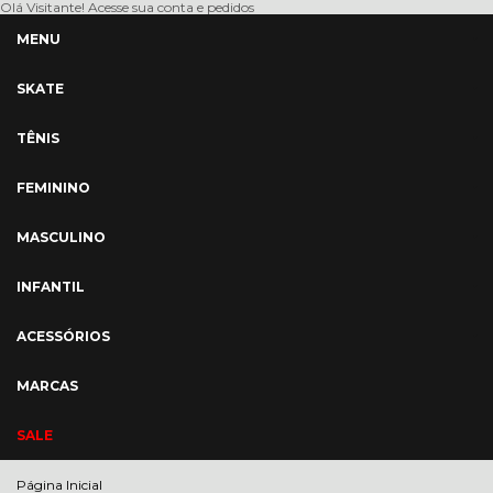
Olá Visitante!
Acesse sua conta e pedidos
MENU
SKATE
TÊNIS
FEMININO
MASCULINO
INFANTIL
ACESSÓRIOS
MARCAS
SALE
Página Inicial