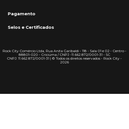
Pagamento
Selos e Certificados
Rock City Comércio Ltda, Rua Anita Garibaldi - 118 - Sala 01 e 02 - Centro -
88801-020 - Criciúma / CNPJ -11.662.872/0001-31 - SC
CNPJ: 11.662.872/0001-31 | © Todos os direitos reservados - Rock City -
2026