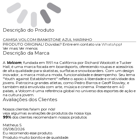
Descrição do Produto
CAMISA VOLCOM BANKSTONE AZUL MARINHO
PRODUTO ORIGINAL! Dúvidas? Entre em contato via
WhatsApp
!
Ver mais
Ver menos
Descrição da Marca
A
Volcom
, fundada em 1991 na Califórnia por Richard Woolcott e Tucker
Hall, é uma marca focada em boardsports, oferecendo roupas e acessórios
de alta qualidade para skatistas, surfistas e snowboarders. Com um design
inovador, a marca mistura moda, funcionalidade e desempenho. Seu lema
"Youth against Establishment" reflete o apoio à liberdade e criatividade dos
jovens. Patrocina grandes atletas, como Pedro Barros e Geoff Rowley, e
também está envolvida com arte, música e cinema. Presente em 40
países, a Volcom é uma referência global no universo dos esportes de ação e
na cultura jovem.
Avaliações dos Clientes
Nossos clientes falam por nós!
veja algumas avaliações de produtos da nossa loja.
99%
dos clientes recomendam nossos produtos
Matheus S.
05/08/2026
Eu recomendo esse produto.
Produto muito bonito e de qualidade.