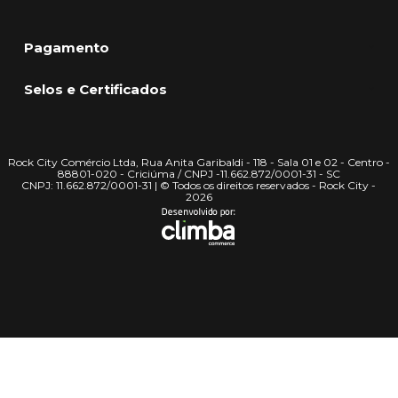
Pagamento
Selos e Certificados
Rock City Comércio Ltda, Rua Anita Garibaldi - 118 - Sala 01 e 02 - Centro -
88801-020 - Criciúma / CNPJ -11.662.872/0001-31 - SC
CNPJ: 11.662.872/0001-31 | © Todos os direitos reservados - Rock City -
2026