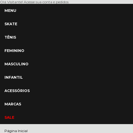
Olá Visitante!
Acesse sua conta e pedidos
MENU
SKATE
TÊNIS
FEMININO
MASCULINO
INFANTIL
ACESSÓRIOS
MARCAS
SALE
Página Inicial