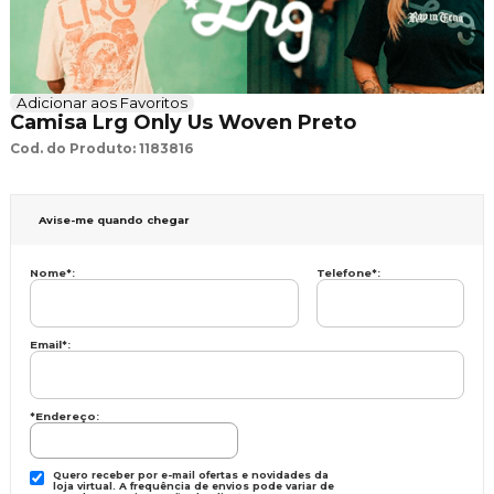
Adicionar aos Favoritos
Camisa Lrg Only Us Woven Preto
Cod. do Produto: 1183816
Avise-me quando chegar
Nome
*
:
Telefone
*
:
Email
*
:
*Endereço:
Quero receber por e-mail ofertas e novidades da
loja virtual. A frequência de envios pode variar de