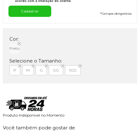
acordo com a interação do cliente.
*
Campos obrigatórios
Cor:
Preto
Selecione o Tamanho:
P
M
G
GG
1GG
Produto Indisponível no Momento
Você também pode gostar de