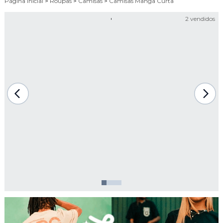
Página Inicial
>
Roupas
>
Camisas
>
Camisas Manga Curta
2 vendidos