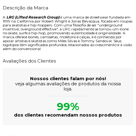
Descrição da Marca
A
LRG (Lifted Research Group)
é uma marca de streetwear fundada em
1999 na Califórnia por Robert Wright e Jonas Bevacqua, focada em roupas
para skatistas e hip-hoppers. Com uma filosofia de ser "underground
inventive, overground effective", a LRG rapidamente se tornou um ícone
no skate, surfe e hip-hop, promovendo autenticidade e originalidade. A
marca oferece bonés, camisetas, moletons e calças, e é conhecida por
apoiar artistas e skatistas como Miles Silvas e Tommy Sandoval. Seus
logotipos têm significados profundos relacionados ao crescimento e à visão
além do convencional.
Avaliações dos Clientes
Nossos clientes falam por nós!
veja algumas avaliações de produtos da nossa
loja.
99%
dos clientes recomendam nossos produtos