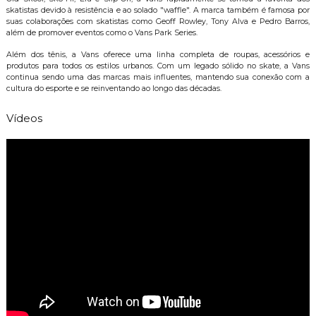
skatistas devido à resistência e ao solado "waffle". A marca também é famosa por
suas colaborações com skatistas como Geoff Rowley, Tony Alva e Pedro Barros,
além de promover eventos como o Vans Park Series.
Além dos tênis, a Vans oferece uma linha completa de roupas, acessórios e
produtos para todos os estilos urbanos. Com um legado sólido no skate, a Vans
continua sendo uma das marcas mais influentes, mantendo sua conexão com a
cultura do esporte e se reinventando ao longo das décadas.
Vídeos