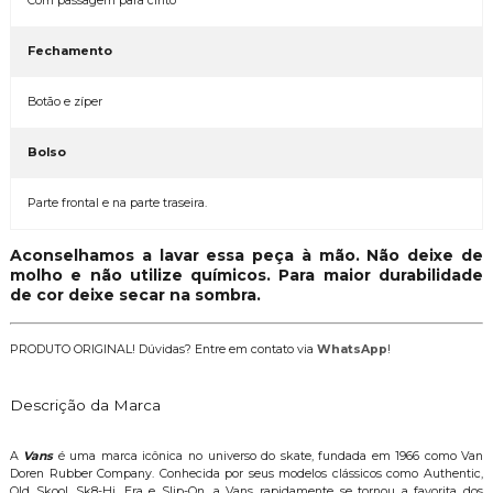
Com passagem para cinto
Fechamento
Botão e zíper
Bolso
Parte frontal e na parte traseira.
Aconselhamos a lavar essa peça à mão. Não deixe de
molho e não utilize químicos. Para maior durabilidade
de cor deixe secar na sombra.
PRODUTO ORIGINAL! Dúvidas? Entre em contato via
WhatsApp
!
Descrição da Marca
A
Vans
é uma marca icônica no universo do skate, fundada em 1966 como Van
Doren Rubber Company. Conhecida por seus modelos clássicos como Authentic,
Old Skool, Sk8-Hi, Era e Slip-On, a Vans rapidamente se tornou a favorita dos