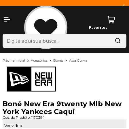
x
Favoritos
Página Inicial
Acessórios
Bonés
Aba Curva
Boné New Era 9twenty Mlb New
York Yankees Caqui
Cod. do Produto: 1170394
Ver vídeo