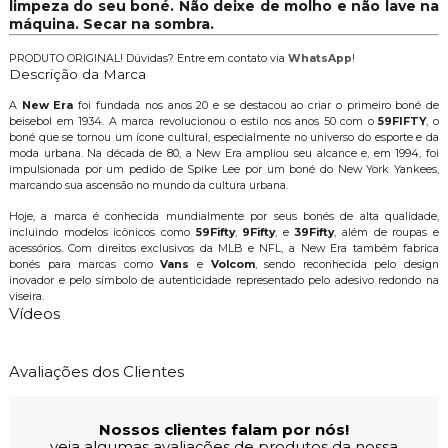
limpeza do seu boné. Não deixe de molho e não lave na
máquina. Secar na sombra.
PRODUTO ORIGINAL! Dúvidas? Entre em contato via
WhatsApp
!
Descrição da Marca
A
New Era
foi fundada nos anos 20 e se destacou ao criar o primeiro boné de
beisebol em 1934. A marca revolucionou o estilo nos anos 50 com o
59FIFTY
, o
boné que se tornou um ícone cultural, especialmente no universo do esporte e da
moda urbana. Na década de 80, a New Era ampliou seu alcance e, em 1994, foi
impulsionada por um pedido de Spike Lee por um boné do New York Yankees,
marcando sua ascensão no mundo da cultura urbana.
Hoje, a marca é conhecida mundialmente por seus bonés de alta qualidade,
incluindo modelos icônicos como
59Fifty
,
9Fifty
, e
39Fifty
, além de roupas e
acessórios. Com direitos exclusivos da MLB e NFL, a New Era também fabrica
bonés para marcas como
Vans
e
Volcom
, sendo reconhecida pelo design
inovador e pelo símbolo de autenticidade representado pelo adesivo redondo na
viseira.
Vídeos
Avaliações dos Clientes
Nossos clientes falam por nós!
veja algumas avaliações de produtos da nossa