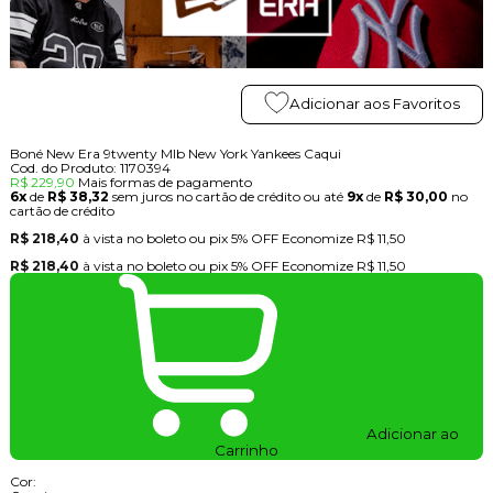
Adicionar aos Favoritos
Boné New Era 9twenty Mlb New York Yankees Caqui
Cod. do Produto: 1170394
R$ 229,90
Mais formas de pagamento
6x
de
R$ 38,32
sem juros no cartão de crédito
ou até
9x
de
R$ 30,00
no
cartão de crédito
R$ 218,40
à vista no boleto ou pix
5% OFF
Economize
R$ 11,50
R$ 218,40
à vista no boleto ou pix
5% OFF
Economize
R$ 11,50
Adicionar ao
Carrinho
Cor: