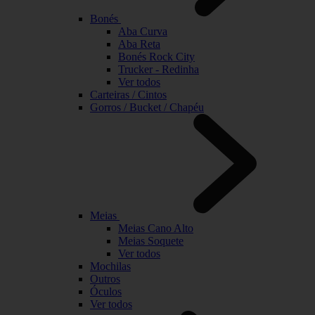
Bonés
Aba Curva
Aba Reta
Bonés Rock City
Trucker - Redinha
Ver todos
Carteiras / Cintos
Gorros / Bucket / Chapéu
Meias
Meias Cano Alto
Meias Soquete
Ver todos
Mochilas
Outros
Óculos
Ver todos