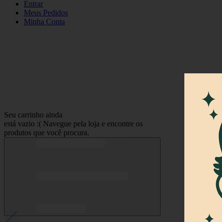
Entrar
Meus
Pedidos
Minha
Conta
Seu carrinho ainda
está vazio :(
Navegue pela loja e encontre os
produtos que você procura.