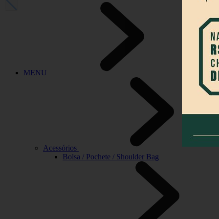
MENU
Acessórios
Bolsa / Pochete / Shoulder Bag