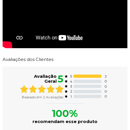
Avaliações dos Clientes
5
Avaliação
2
5
Geral
0
4
0
3
0
2
0
1
Baseado em
2
Avaliações
100%
recomendam esse produto