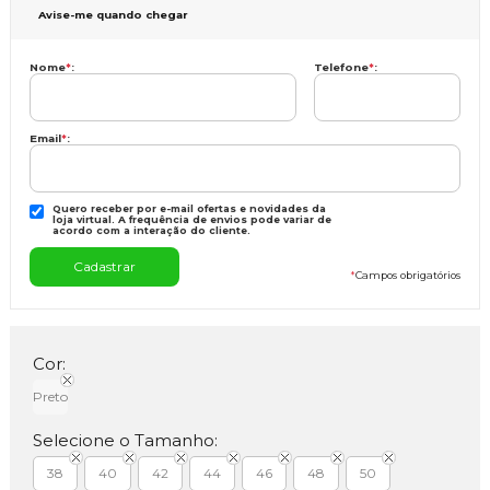
Avise-me quando chegar
Nome
*
:
Telefone
*
:
Email
*
:
Quero receber por e-mail ofertas e novidades da
loja virtual. A frequência de envios pode variar de
acordo com a interação do cliente.
*
Campos obrigatórios
Cor:
Preto
Selecione o Tamanho:
38
40
42
44
46
48
50