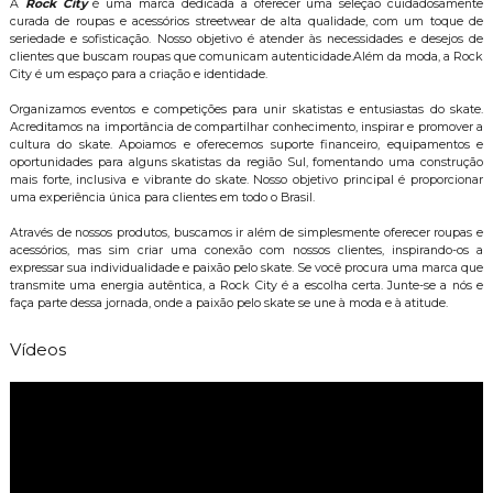
A
Rock City
é uma marca dedicada a oferecer uma seleção cuidadosamente
curada de roupas e acessórios streetwear de alta qualidade, com um toque de
seriedade e sofisticação. Nosso objetivo é atender às necessidades e desejos de
clientes que buscam roupas que comunicam autenticidade.Além da moda, a Rock
City é um espaço para a criação e identidade.
Organizamos eventos e competições para unir skatistas e entusiastas do skate.
Acreditamos na importância de compartilhar conhecimento, inspirar e promover a
cultura do skate. Apoiamos e oferecemos suporte financeiro, equipamentos e
oportunidades para alguns skatistas da região Sul, fomentando uma construção
mais forte, inclusiva e vibrante do skate. Nosso objetivo principal é proporcionar
uma experiência única para clientes em todo o Brasil.
Através de nossos produtos, buscamos ir além de simplesmente oferecer roupas e
acessórios, mas sim criar uma conexão com nossos clientes, inspirando-os a
expressar sua individualidade e paixão pelo skate. Se você procura uma marca que
transmite uma energia autêntica, a Rock City é a escolha certa. Junte-se a nós e
faça parte dessa jornada, onde a paixão pelo skate se une à moda e à atitude.
Vídeos