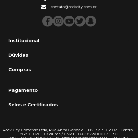
contato@rockcity.com.br
Institucional
Dúvidas
Compras
Pagamento
Selos e Certificados
Rock City Comércio Ltda, Rua Anita Garibaldi - 118 - Sala 01 e 02 - Centro -
88801-020 - Criciúma / CNPJ -11.662.872/0001-31 - SC
CNPJ: 11.662.872/0001-31 | © Todos os direitos reservados - Rock City -