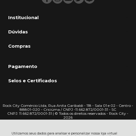
Institucional
Dúvidas
Compras
Pagamento
Selos e Certificados
Rock City Comércio Ltda, Rua Anita Garibaldi - 118 - Sala 01 e 02 - Centro -
88801-020 - Criciúma / CNPJ -11.662.872/0001-31 - SC
CNPJ: 11.662.872/0001-31 | © Todos os direitos reservados - Rock City -
2026
Utilizamos seus dados para analisar e personalizar nossa loja virtual