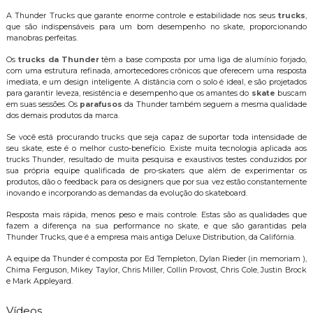
A Thunder Trucks que garante enorme controle e estabilidade nos seus
trucks
,
que são indispensáveis para um bom desempenho no skate, proporcionando
manobras perfeitas.
Os
trucks da Thunder
têm a base composta por uma liga de alumínio forjado,
com uma estrutura refinada, amortecedores crônicos que oferecem uma resposta
imediata, e um design inteligente. A distância com o solo é ideal, e são projetados
para garantir leveza, resistência e desempenho que os amantes do
skate
buscam
em suas sessões. Os
parafusos
da Thunder também seguem a mesma qualidade
dos demais produtos da marca.
Se você está procurando trucks que seja capaz de suportar toda intensidade de
seu skate, este é o melhor custo-benefício. Existe muita tecnologia aplicada aos
trucks Thunder, resultado de muita pesquisa e exaustivos testes conduzidos por
sua própria equipe qualificada de pro-skaters que além de experimentar os
produtos, dão o feedback para os designers que por sua vez estão constantemente
inovando e incorporando as demandas da evolução do skateboard.
Resposta mais rápida, menos peso e mais controle. Estas são as qualidades que
fazem a diferença na sua performance no skate, e que são garantidas pela
Thunder Trucks, que é a empresa mais antiga Deluxe Distribution, da Califórnia.
A equipe da Thunder é composta por Ed Templeton, Dylan Rieder (in memoriam ),
Chima Ferguson, Mikey Taylor, Chris Miller, Collin Provost, Chris Cole, Justin Brock
e Mark Appleyard.
Vídeos