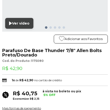
Ver vídeo
Adicionar aos Favoritos
Parafuso De Base Thunder 7/8" Allen Bolts
Preto/Dourado
Cod. do Produto: 1175080
R$ 42,90
1x
de
R$ 42,90
no cartão de crédito
à vista no boleto ou pix
R$ 40,75
5% OFF
Economize
R$ 2,15
Mais formas de pagamento