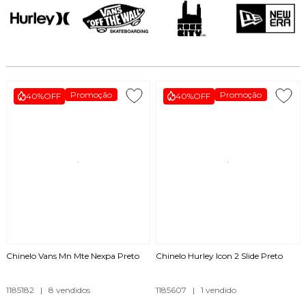
Promoção
Promoção
40%
OFF
40%
OFF
Chinelo Vans Mn Mte Nexpa Preto
Chinelo Hurley Icon 2 Slide Preto
1185182
|
8 vendidos
1185607
|
1 vendido