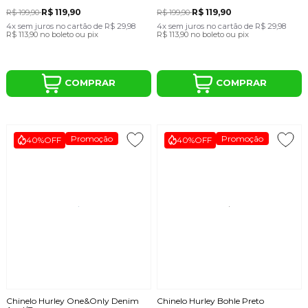
R$ 119,90
R$ 119,90
R$ 199,90
R$ 199,90
4x
sem juros
no cartão
de
R$ 29,98
4x
sem juros
no cartão
de
R$ 29,98
R$ 113,90
no boleto ou pix
R$ 113,90
no boleto ou pix
COMPRAR
COMPRAR
Promoção
Promoção
40%
OFF
40%
OFF
Chinelo Hurley One&Only Denim
Chinelo Hurley Bohle Preto