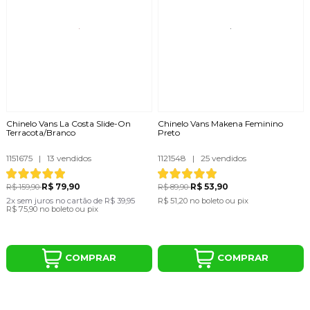
Chinelo Vans La Costa Slide-On
Chinelo Vans Makena Feminino
Terracota/Branco
Preto
1151675
|
13 vendidos
1121548
|
25 vendidos
R$ 79,90
R$ 53,90
R$ 159,90
R$ 89,90
2x
sem juros
no cartão
de
R$ 39,95
R$ 51,20
no boleto ou pix
R$ 75,90
no boleto ou pix
COMPRAR
COMPRAR