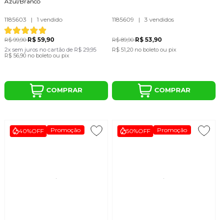
Azul/Branco
1185603
|
1 vendido
1185609
|
3 vendidos
R$ 59,90
R$ 53,90
R$ 99,90
R$ 89,90
2x
sem juros
no cartão
de
R$ 29,95
R$ 51,20
no boleto ou pix
R$ 56,90
no boleto ou pix
COMPRAR
COMPRAR
Promoção
Promoção
40%
OFF
50%
OFF