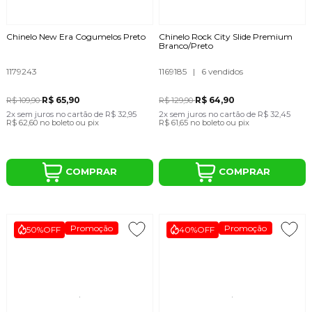
Chinelo New Era Cogumelos Preto
Chinelo Rock City Slide Premium
Branco/Preto
1179243
1169185
|
6 vendidos
R$ 65,90
R$ 64,90
R$ 109,90
R$ 129,90
2x
sem juros
no cartão
de
R$ 32,95
2x
sem juros
no cartão
de
R$ 32,45
R$ 62,60
no boleto ou pix
R$ 61,65
no boleto ou pix
COMPRAR
COMPRAR
Promoção
Promoção
50%
OFF
40%
OFF