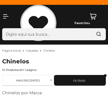
x
Favoritos
Página Inicial
Calçados
Chinelos
Chinelos
10
Produtos em
1
página
MAIS RECENTES
FILTRAR
Chinelos por Marca