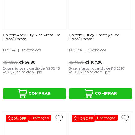
Chinelo Rock City Slide Premium
Chinelo Hurley Oneonly Slide
Preto/Branco
Preto/Branco
1169184
|
12 vendidos
1162634
|
5 vendidos
R$ 64,90
R$ 107,90
R$ 129,90
R$ 179,90
2x
sem juros
no cartão
de
R$ 32,45
3x
sem juros
no cartão
de
R$ 35,97
R$ 61,65
no boleto ou pix
R$ 102,50
no boleto ou pix
COMPRAR
COMPRAR
Promoção
Promoção
50%
OFF
40%
OFF