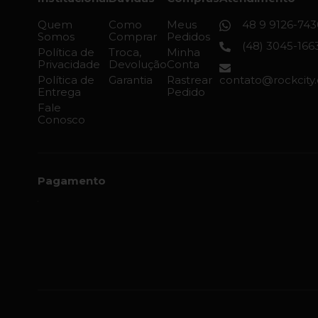
Quem
Como
Meus
48 9 9126-743
Somos
Comprar
Pedidos
(48) 3045-166
Política de
Troca,
Minha
Privacidade
Devolução
Conta
Política de
Garantia
Rastrear
contato@rockcity
Entrega
Pedido
Fale
Conosco
Pagamento