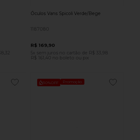
Óculos Vans Spicoli Verde/Bege
1187080
R$ 169,90
38,32
5x
sem juros
no cartão
de
R$ 33,98
R$ 161,40
no boleto ou pix
Promoção
30%
OFF