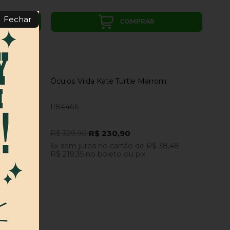
Fechar
COMPRAR
aranja
Óculos Viida Kate Turtle Marrom
1184466
R$ 230,90
R$ 329,90
46,65
6x
sem juros
no cartão
de
R$ 38,48
R$ 219,35
no boleto ou pix