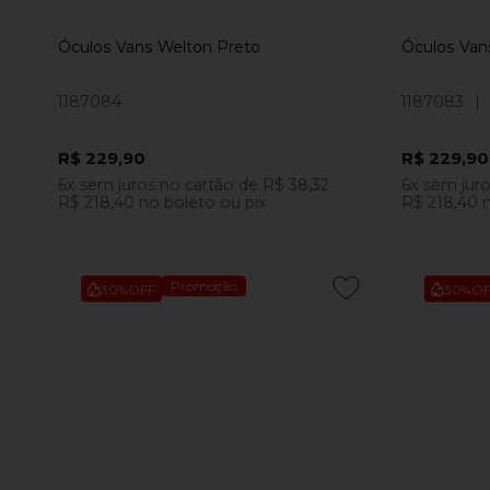
Óculos Vans Welton Preto
Óculos Van
1187084
1187083
|
R$ 229,90
R$ 229,90
6x
sem juros
no cartão
de
R$ 38,32
6x
sem jur
R$ 218,40
no boleto ou pix
R$ 218,40
n
Promoção
30%
OFF
30%
OF