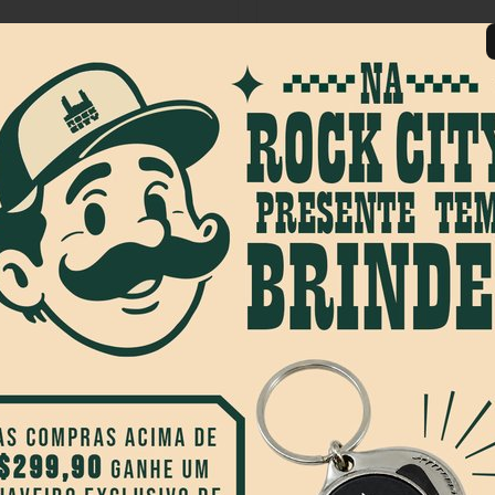
COMPRAR
COMPRAR
a Jobiel Black Mirror Preto
Óculos Viida Jobiel Fire Cinza/L
1184467
R$ 279,90
R$ 279,90
R$ 399,90
os
no cartão
de
R$ 46,65
6x
sem juros
no cartão
de
R$ 
o boleto ou pix
R$ 265,90
no boleto ou pix