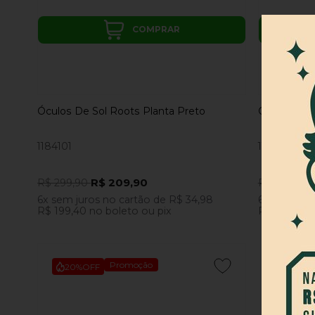
COMPRAR
Óculos De Sol Roots Planta Preto
Óculos Viid
1184101
1184469
R$ 209,90
R$ 299,90
R$ 399,90
6x
sem juros
no cartão
de
R$ 34,98
6x
sem jur
R$ 199,40
no boleto ou pix
R$ 265,90
n
Promoção
20%
OFF