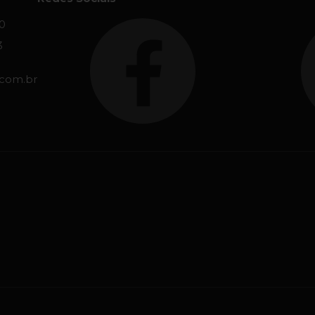
0
3
.com.br