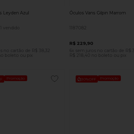
s Leyden Azul
Óculos Vans Gilpin Marrom
1 vendido
1187082
R$ 229,90
os
no cartão
de
R$ 38,32
6x
sem juros
no cartão
de
R$ 
o boleto ou pix
R$ 218,40
no boleto ou pix
Promoção
Promoção
F
30%
OFF