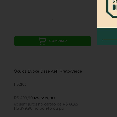
COMPRAR
Óculos Evoke Daze Ae11 Preto/Verde
1162163
R$ 399,90
R$ 499,90
6x
sem juros
no cartão
de
R$ 66,65
R$ 379,90
no boleto ou pix