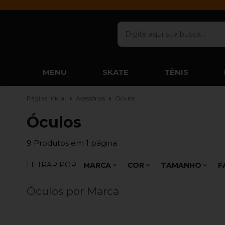
MENU
SKATE
TÊNIS
Página Inicial
Acessórios
Óculos
Óculos
9
Produtos em
1
página
FILTRAR POR:
MARCA
COR
TAMANHO
F
Óculos por Marca