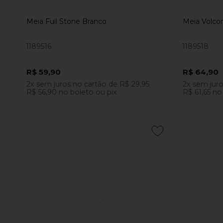
Meia Full Stone Branco
Meia Volco
1189516
1189518
R$ 59,90
R$ 64,90
2x
sem juros
no cartão
de
R$ 29,95
2x
sem jur
R$ 56,90
no boleto ou pix
R$ 61,65
no