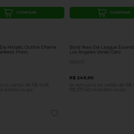
COMPRAR
COMPRAR
ra Metallic Outline Eframe
Boné New Era League Essentia
ankees Preto
Los Angeles Verde Claro
1189471
R$ 249,90
os
no cartão
de
R$ 41,65
6x
sem juros
no cartão
de
R$ 4
o boleto ou pix
R$ 237,40
no boleto ou pix