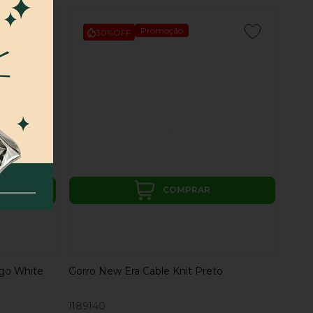
Promoção
30%
OFF
COMPRAR
ago White
Gorro New Era Cable Knit Preto
1189140