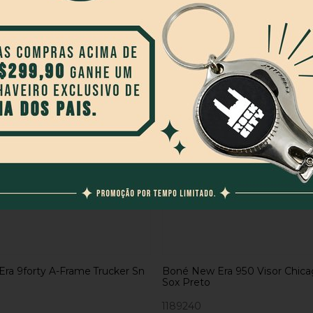
COMPRAR
COMPRAR
ra 9forty A-Frame Trucker Sn
Boné New Era 950 Visor Chic
Sox Preto
1189240