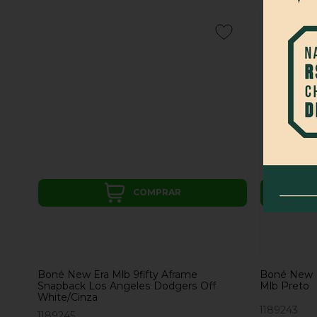
COMPRAR
Boné New Era Mlb 9fifty Aframe
Boné New E
Snapback Los Angeles Dodgers Off
Mlb Preto
White/Cinza
1189243
1189245