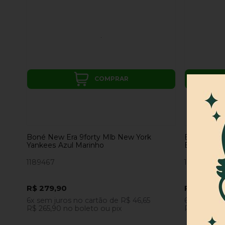
COMPRAR
Boné New Era 9forty Mlb New York
Boné New E
Yankees Azul Marinho
Bulls Cinz
1189467
1189465
R$ 279,90
R$ 249,90
6x
sem juros
no cartão
de
R$ 46,65
6x
sem jur
R$ 265,90
no boleto ou pix
R$ 237,40
n