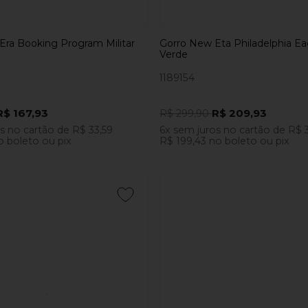
Era Booking Program Militar
Gorro New Eta Philadelphia Ea
Verde
1189154
R$ 167,93
R$ 209,93
R$ 299,90
os
no cartão
de
R$ 33,59
6x
sem juros
no cartão
de
R$ 
o boleto ou pix
R$ 199,43
no boleto ou pix