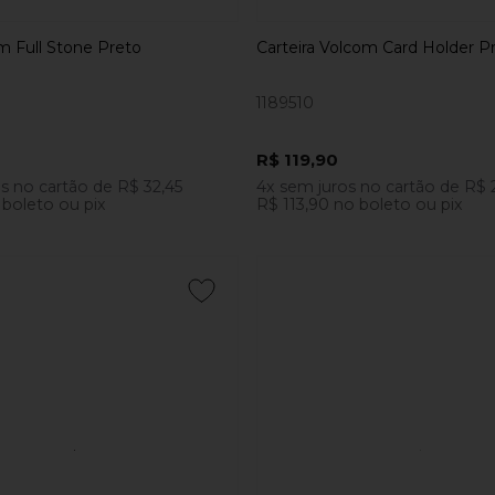
m Full Stone Preto
Carteira Volcom Card Holder P
1189510
R$ 119,90
os
no cartão
de
R$ 32,45
4x
sem juros
no cartão
de
R$ 
 boleto ou pix
R$ 113,90
no boleto ou pix