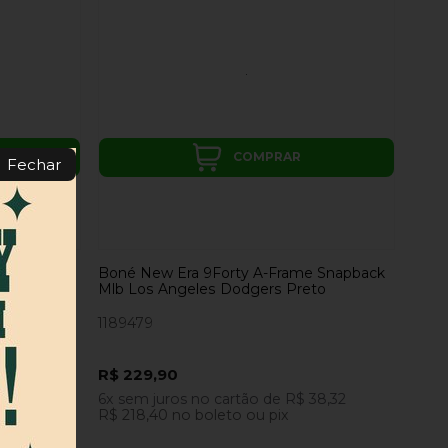
COMPRAR
Fechar
cs Mlb
Boné New Era 9Forty A-Frame Snapback
Mlb Los Angeles Dodgers Preto
1189479
R$ 229,90
53,32
6x
sem juros
no cartão
de
R$ 38,32
R$ 218,40
no boleto ou pix