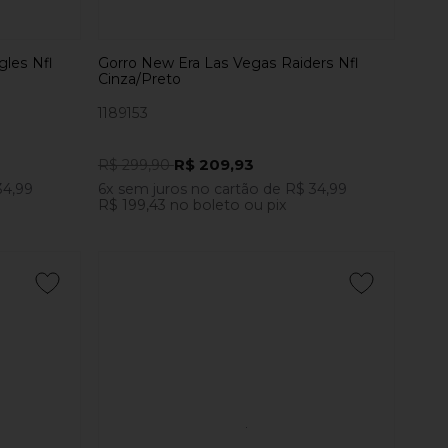
gles Nfl
Gorro New Era Las Vegas Raiders Nfl
Cinza/Preto
1189153
R$ 209,93
R$ 299,90
34,99
6x
sem juros
no cartão
de
R$ 34,99
R$ 199,43
no boleto ou pix