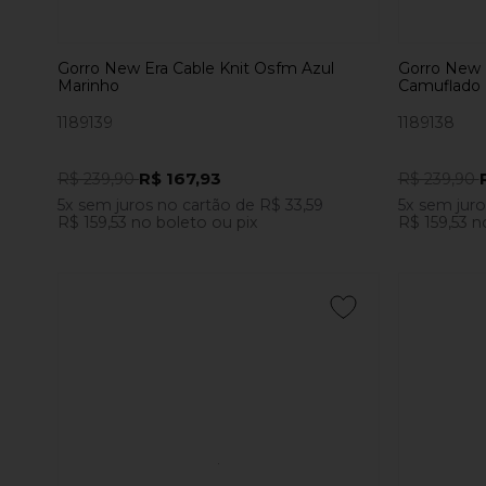
Gorro New Era Cable Knit Osfm Azul
Gorro New 
Marinho
Camuflado
1189139
1189138
R$ 167,93
R$ 239,90
R$ 239,90
5x
sem juros
no cartão
de
R$ 33,59
5x
sem jur
R$ 159,53
no boleto ou pix
R$ 159,53
n