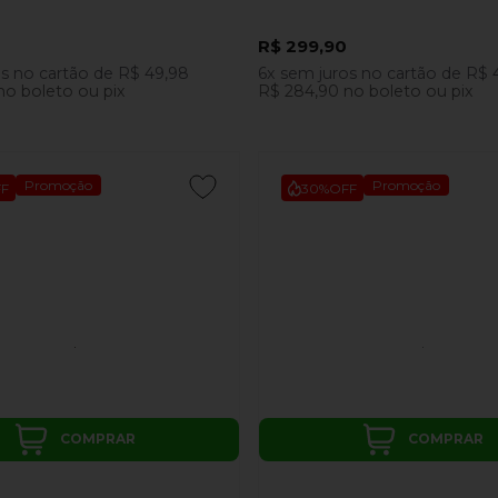
R$ 299,90
os
no cartão
de
R$ 49,98
6x
sem juros
no cartão
de
R$ 
no boleto ou pix
R$ 284,90
no boleto ou pix
Promoção
Promoção
F
30%
OFF
COMPRAR
COMPRAR