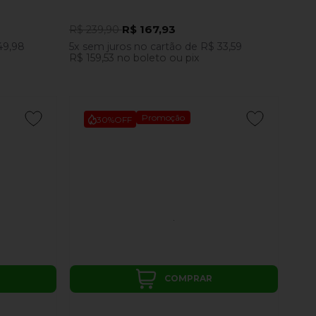
R$ 167,93
R$ 239,90
49,98
5x
sem juros
no cartão
de
R$ 33,59
R$ 159,53
no boleto ou pix
Promoção
30%
OFF
COMPRAR