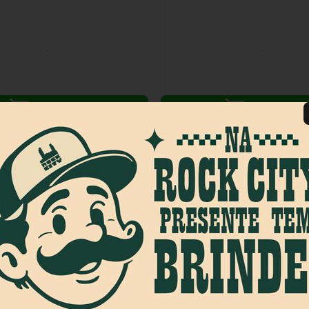
COMPRAR
COMPRAR
ra Outline Trucker Chicago
Boné New Era Oakland Athleti
a Chumbo
Authentic Collection Verde
1189463
R$ 319,90
os
no cartão
de
R$ 41,65
6x
sem juros
no cartão
de
R$ 
o boleto ou pix
R$ 303,90
no boleto ou pix