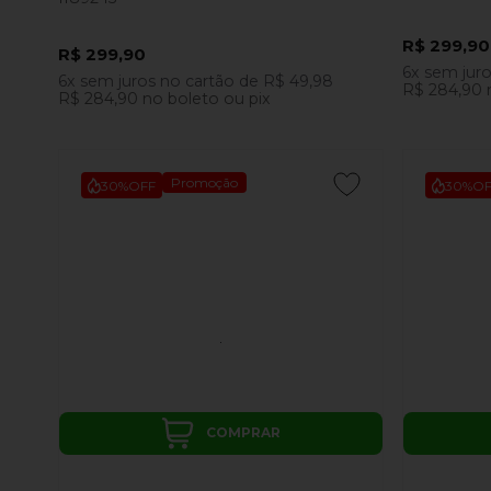
R$ 299,90
R$ 299,90
6x
sem jur
6x
sem juros
no cartão
de
R$ 49,98
R$ 284,90
R$ 284,90
no boleto ou pix
Promoção
30%
OFF
30%
OF
COMPRAR