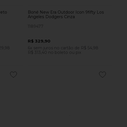
reto
Boné New Era Outdoor Icon 9fifty Los
Angeles Dodgers Cinza
1189477
R$ 329,90
29,98
6x
sem juros
no cartão
de
R$ 54,98
R$ 313,40
no boleto ou pix