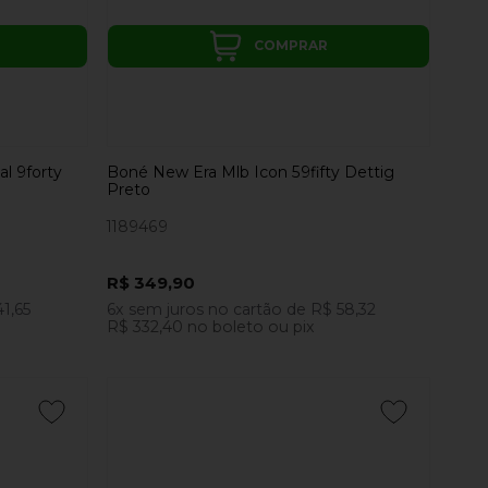
COMPRAR
l 9forty
Boné New Era Mlb Icon 59fifty Dettig
Preto
1189469
R$ 349,90
1,65
6x
sem juros
no cartão
de
R$ 58,32
R$ 332,40
no boleto ou pix