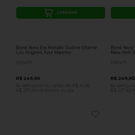
COMPRAR
Boné New Era Metallic Outline Eframe
Boné New E
Los Angeles Azul Marinho
New York Y
1189475
1189473
R$ 249,90
R$ 249,90
6x
sem juros
no cartão
de
R$ 41,65
6x
sem jur
R$ 237,40
no boleto ou pix
R$ 237,40
n