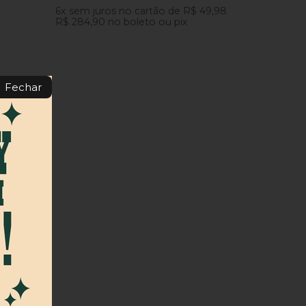
6x
sem juros
no cartão
de
R$ 49,98
R$ 284,90
no boleto ou pix
Fechar