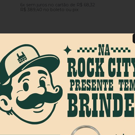
6x
sem juros
no cartão
de
R$ 68,32
R$ 389,40
no boleto ou pix