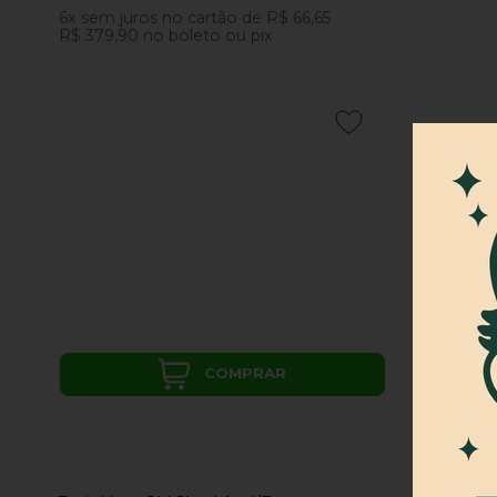
6x
sem juros
no cartão
de
R$ 66,65
R$ 379,90
no boleto ou pix
COMPRAR