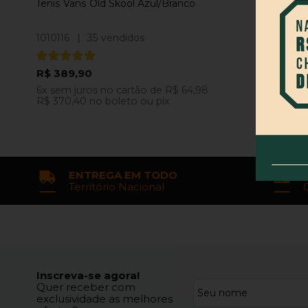
Tenis Vans Old Skool Azul/Branco
1010116
|
35 vendidos
R$ 389,90
6x
sem juros
no cartão
de
R$ 64,98
R$ 370,40
no boleto ou pix
ENTREGA EM TODO
Território Nacional
Inscreva-se agora!
Quer receber com
exclusividade as melhores