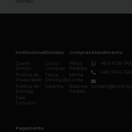
ofertas?
Institucional
Dúvidas
Compras
Atendimento
Quem
Como
Meus
48 9 9126-743
Somos
Comprar
Pedidos
(48) 3045-166
Política de
Troca,
Minha
Privacidade
Devolução
Conta
Política de
Garantia
Rastrear
contato@rockcity
Entrega
Pedido
Fale
Conosco
Pagamento